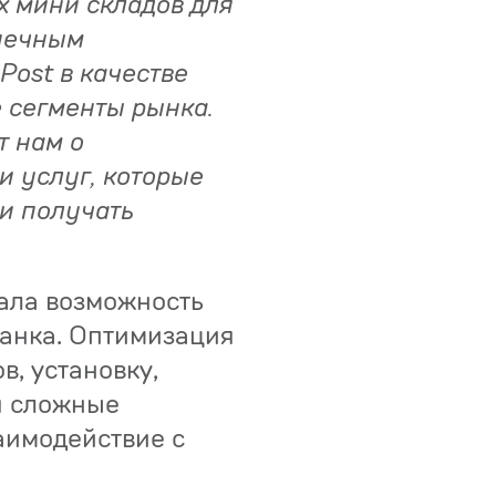
х мини складов для
онечным
Post в качестве
е сегменты рынка.
т нам о
и услуг, которые
 и получать
дала возможность
банка. Оптимизация
, установку,
я сложные
аимодействие с