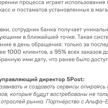
орении процесса играет использование
 касс и постаматов установленных в маг
вки, сотрудник банка получает уникальн
ующими в ближайшей точке. Такая сист
ание в день обращения: только за после
ее 1000 клиентов, а 95% всех заказов д
бранную ими дату, что ранее было досту
управляющий директор 5Post:
азвивать и создавать сервисы опираясь
ров, которые будут востребованы не тол
 отраслей рынка. Партнёрство с Альфа-