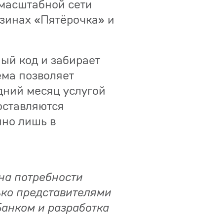
 масштабной сети
азинах «Пятёрочка» и
ый код и забирает
ема позволяет
дний месяц услугой
оставляются
пно лишь в
 на потребности
ько представителями
Банком и разработка