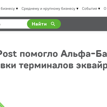
 бизнесу
Среднему и крупному бизнесу
События
О
Найти
Post помогло Альфа-Ба
вки терминалов эквайр