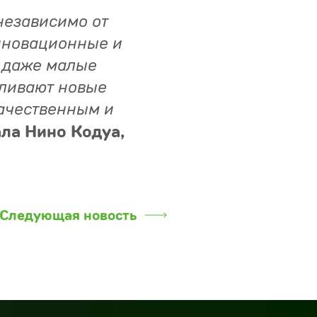
независимо от
нновационные и
ь даже малые
вливают новые
качественным и
ла Нино Кодуа,
Следующая новость