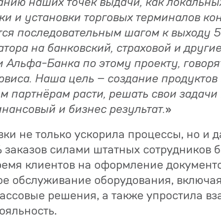
анию наших точек выдачи, как локальны
ки и установки торговых терминалов к
тся последовательным шагом к выходу 5
атора на банковский, страховой и други
 Альфа-Банка по этому проекту, говоря
рвиса. Наша цель – создание продуктов 
м партнёрам расти, решать свои задачи
нансовый и бизнес результат.
»
вки не только ускорила процессы, но и 
 заказов силами штатных сотрудников 
ремя клиентов на оформление документов
ое обслуживание оборудования, включа
ассовые решения, а также упростила вз
ояльность.