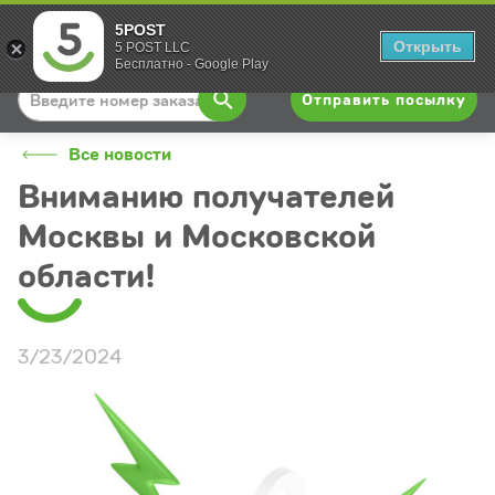
5POST
Вход
Открыть
5 POST LLC
Бесплатно - Google Play
Отправить посылку
Все новости
Вниманию получателей
Москвы и Московской
области!
3/23/2024