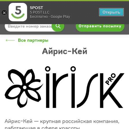
5POST
Вход
Открыть
5 POST LLC
Бесплатно - Google Play
Отправить посылку
Все партнеры
Айрис-Кей
Айрис-Кей — крупная российская компания,
работающая в сфере красоты.