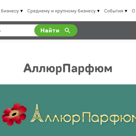
 бизнесу
Среднему и крупному бизнесу
События
О
Найти
АллюрПарфюм