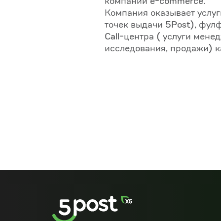
компаний e-commerce.
Компания оказывает услуги
точек выдачи 5Post), фул
Call-центра ( услуги мене
исследования, продажи) ка