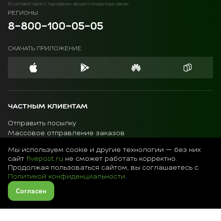
В соответствии с тарифами вашего оператора связи
РЕГИОНЫ
8-800-100-05-05
СКАЧАТЬ ПРИЛОЖЕНИЕ
ЧАСТНЫМ КЛИЕНТАМ
Отправить посылку
Массовое отправление заказов
Авито доставка
Мы используем cookie и другие технологии — без них
Карта пунктов
сайт
fivepost.ru
не сможет работать корректно.
МАЛОМУ БИЗНЕСУ
Продолжая пользоваться сайтом, вы соглашаетесь с
Политикой конфиденциальности
.
Калькулятор
Преимущества работы с 5Post
Согласен
Как подключиться
Модули интеграции
Услуги и опции