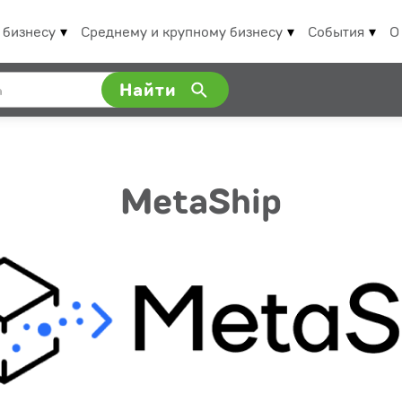
 бизнесу
Среднему и крупному бизнесу
События
О
Найти
MetaShip