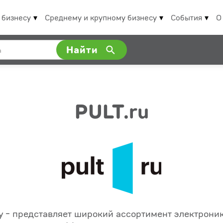
 бизнесу
Среднему и крупному бизнесу
События
О
Найти
PULT.ru
 - представляет широкий ассортимент электроники