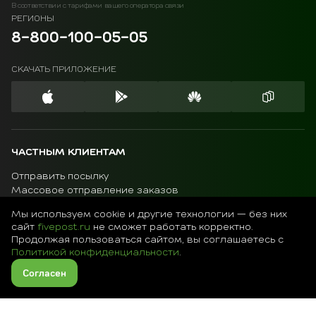
В соответствии с тарифами вашего оператора связи
РЕГИОНЫ
8-800-100-05-05
СКАЧАТЬ ПРИЛОЖЕНИЕ
ЧАСТНЫМ КЛИЕНТАМ
Отправить посылку
Массовое отправление заказов
Авито доставка
Мы используем cookie и другие технологии — без них
Карта пунктов
сайт
fivepost.ru
не сможет работать корректно.
МАЛОМУ БИЗНЕСУ
Продолжая пользоваться сайтом, вы соглашаетесь с
Политикой конфиденциальности
.
Калькулятор
Преимущества работы с 5Post
Согласен
Как подключиться
Модули интеграции
Услуги и опции