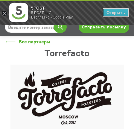
5POST
Вход
Открыть
5 POST LLC
Бесплатно - Google Play
Отправить посылку
Все партнеры
Torrefacto