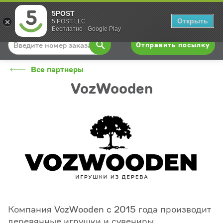
5POST
Вход
Открыть
5 POST LLC
Бесплатно - Google Play
Отправить посылку
Все партнеры
VozWooden
Компания VozWooden c 2015 года производит
деревянные игрушки и сувениры.