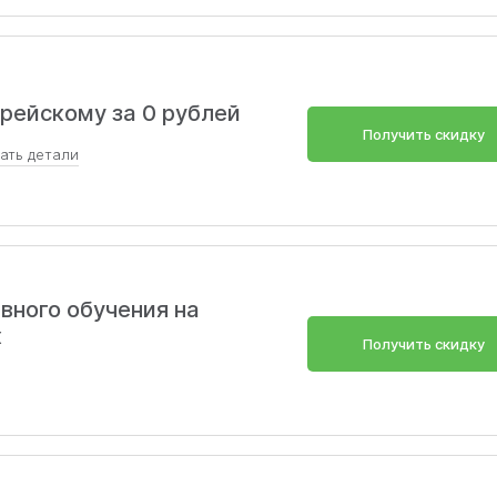
орейскому за 0 рублей
Получить скидку
зать
детали
шь говорить на корейском языке! Запишись на бесплатн
сейчас!
ного обучения на
х
Получить скидку