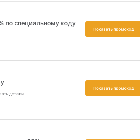
% по специальному коду
Показать промокод
ку
Показать промокод
зать
детали
промокоду