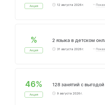
12 августа 2026 г.
Пока
Акция
– Снижение цены до 25% на 
Разговорный клуб + доступ
на языке оригинала
%
2 языка в детском онл
31 августа 2026 г.
Пока
Акция
Для детей в возрасте от 7 
изучению двух языков будущ
46%
128 занятий с выгодо
9 августа 2026 г.
Акция