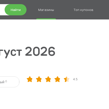
Найти
Магазины
Топ купонов
вгуст 2026
4.5
0
вый