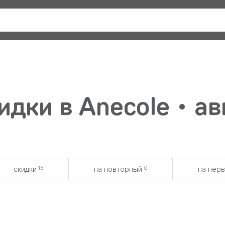
дки в Anecole • а
15
0
скидки
на повторный
на пер