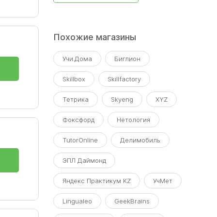
Похожие магазины
Учи.Дома
Биглион
Skillbox
Skillfactory
Тетрика
Skyeng
XYZ
уру
Фоксфорд
Нетология
TutorOnline
Делимобиль
ЭПЛ Даймонд
Яндекс Практикум KZ
УчМет
Lingualeo
GeekBrains