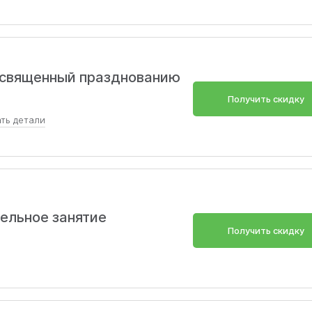
освященный празднованию
Получить скидку
ать
детали
 и научитесь выражать свои чувства, погружаясь в культ
ать тот, который вам близок.
ельное занятие
Получить скидку