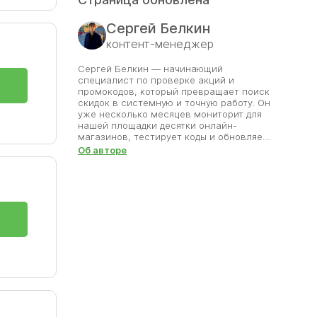
Сергей Белкин
контент-менеджер
Сергей Белкин — начинающий
специалист по проверке акций и
промокодов, который превращает поиск
скидок в системную и точную работу. Он
уже несколько месяцев мониторит для
нашей площадки десятки онлайн-
магазинов, тестирует коды и обновляет
ый
базу предложений. Сергей уверен, что
Об авторе
главная ценность сайта — надёжность
информации, поэтому каждое
предложение проходит проверку на
корректность и сроки. Его цель —
помочь пользователям экономить без
потери времени и сомнений. Благодаря
его внимательности разделы со
скидками всегда актуальны. Сергей
делает всё, чтобы покупки оставались
приятными, а найденные им промокоды
приносили выгоду.