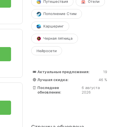
Путешествия
Отели
Пополнение Стим
ы –
Каршеринг
хитов
Черная пятница
Нейросети
🎟️
Актуальные предложения:
19
й
🔴
Лучшая скидка:
46 %
⏰
Последнее
6 августа
обновление:
2026
Страница обновлена