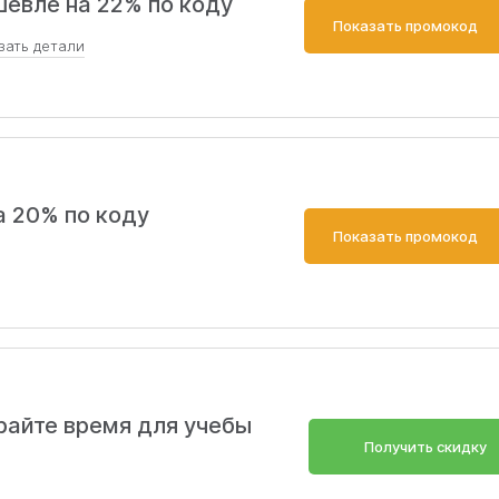
евле на 22% по коду
Показать промокод
зать
детали
2% на все программы
а 20% по коду
Показать промокод
райте время для учебы
Получить скидку