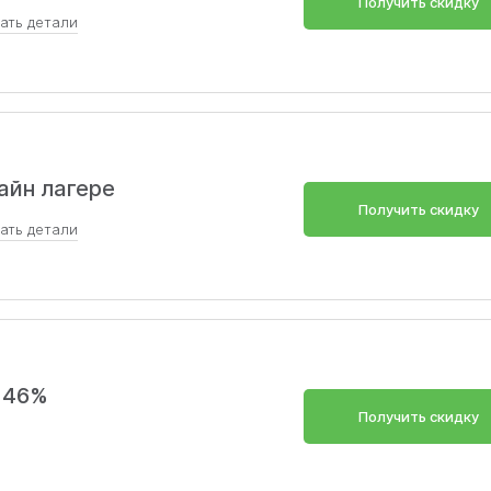
Получить скидку
зать
детали
персональные занятия языком – Пробный урок без оплат
 к онлайн-сообществу учеников – В подарок – марафон 
айн лагере
Получить скидку
зать
детали
до 12 лет будет организован онлайн-лагерь, посвященны
его – английского и китайского.
й 46%
Получить скидку