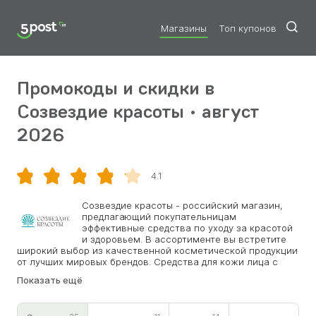
Магазины
Топ купонов
Промокоды и скидки в
Созвездие красоты • август
2026
Скопировать
4.1
Созвездие красоты - российский магазин,
предлагающий покупательницам
эффективные средства по уходу за красотой
и здоровьем. В ассортименте вы встретите
широкий выбор из качественной косметической продукции
от лучших мировых брендов. Средства для кожи лица с
эффектом омоложения, уходовая продукция для кожи
Показать ещё
головы и волос, различные массажеры для проблемных
зон и лица, миостимуляторы, наборы для маникюра,
лазерные эпиляторы и многое другое доступны по