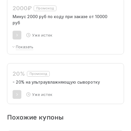
2000₽
Промокод
Минус 2000 руб по коду при заказе от 10000
руб
Уже истек
Показать
Продукция под брендами Gezatone, Beauty
Style, Kativa, Meoli и Happy Anne пользуется
широкой популярностью.
20%
Промокод
- 20% на ультраувлажняющую сыворотку
Уже истек
Похожие купоны