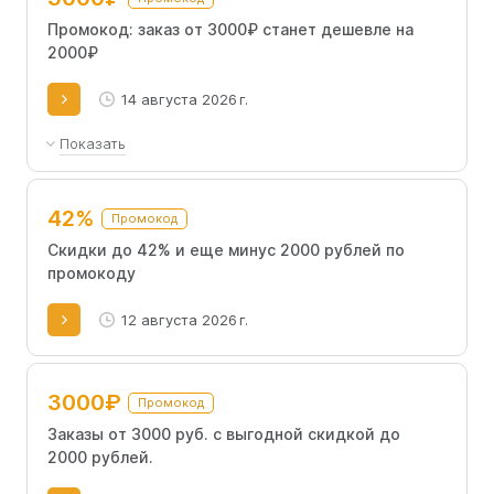
Промокод: заказ от 3000₽ станет дешевле на
2000₽
14 августа 2026 г.
Показать
При покупке на сумму 3 000 ₽ скидка 500 ₽, 6 000 ₽
скидка 1100 ₽, 10 000 ₽ скидка 2000 ₽ Бренды
42%
gezatone, beauty style, kativa, meoli, happy anne.
Промокод
Лояльность начисление.
Скидки до 42% и еще минус 2000 рублей по
промокоду
12 августа 2026 г.
3000₽
Промокод
Заказы от 3000 руб. с выгодной скидкой до
2000 рублей.