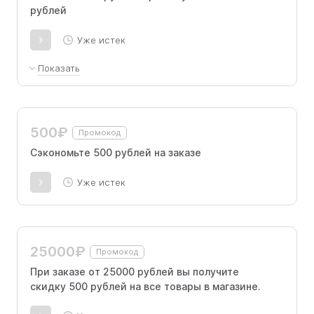
рублей
Уже истек
Показать
Товары-участники: Gezatone, BS, MEOLI,
KATIVA, HAPPY ANNE, FOREO, Ya-Man,
Zeitun, Beautific, Womanizer, E.Mi, La Sultande
500₽
Промокод
De Saba, Detensor
Сэкономьте 500 рублей на заказе
Уже истек
25000₽
Промокод
При заказе от 25000 рублей вы получите
скидку 500 рублей на все товары в магазине.