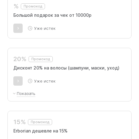
%
Промокод
Большой подарок за чек от 10000р
Уже истек
20%
Промокод
Дисконт 20% на волосы (шампуни, маски, уход)
Уже истек
Показать
Скидки и промокоды не сочетаются между
собой. Акция не распространяется на
товары, имеющие специальные цены,
15%
Промокод
подарочные сертификаты, СПА-процедуры и
продукцию для ухода за собой.
Erborian дешевле на 15%