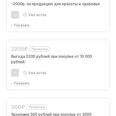
-2000р. на продукцию для красоты и здоровья
Уже истек
Показать
Скидка действует только на заказ от 10 000р. В акции
участвует ограниченный ассортимент брендов:
Gezatone, BS, MEOLI, KATIVA, HAPPY ANNE, NEO4,
Womanizer, Arcwave, We-Vibe, Romp, FOREO, Ya-Man,
2200₽
Промокод
Minna, Tonis, CF Magic, Miracle Premium. Предложение
лимитировано.
Выгода 2200 рублей при покупке от 10 000
рублей.
Уже истек
Показать
Товары-участники: Бренды gezatone, beauty
style, kativa, meoli, happy anne.
500₽
Промокод
Экономия 500 рублей при покупке от 3000