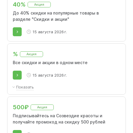
бонусную карту. Вы будете получать 10% от
40%
Акция
каждой покупки, бонусы зачисляются
мгновенно. Можно оплатить бонусами до
До 40% скидки на популярные товары в
30% от суммы покупки. Подробности на
разделе "Скидки и акции"
странице акции.
15 августа 2026 г.
%
Акция
Все скидки и акции в одном месте
15 августа 2026 г.
Показать
Удобная доставка: бесплатно по Москве
(внутри МКАД) при заказе от 5 000 рублей, и
500₽
Акция
по Санкт-Петербургу при заказе от 10 000
рублей (за исключением тяжеловесных
Подписывайтесь на Созвездие красоты и
товаров)
получайте промокод на скидку 500 рублей