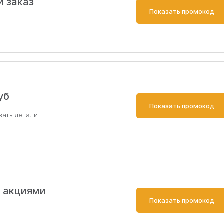
й заказ
Показать промокод
уб
Показать промокод
зать
детали
ями - https://www.chitai-gorod.ru/promotions/54267
и акциями
Показать промокод