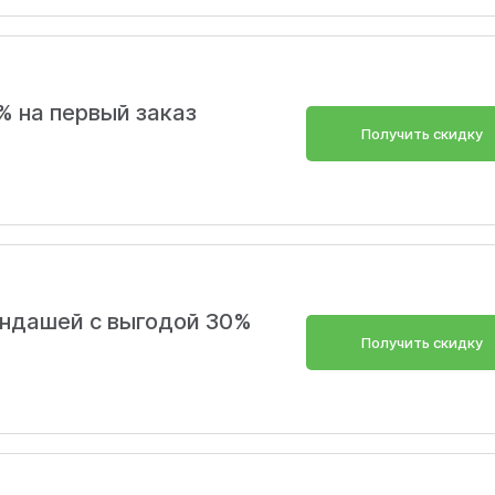
димое можно со скидками. Чем больше вы покупаете, тем сильне
к растёт выгода:
кидка будет 25%;
% на первый заказ
Получить скидку
андашей с выгодой 30%
Получить скидку