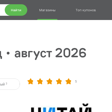
Найти
Магазины
Топ купонов
 • август 2026
5
3
вый