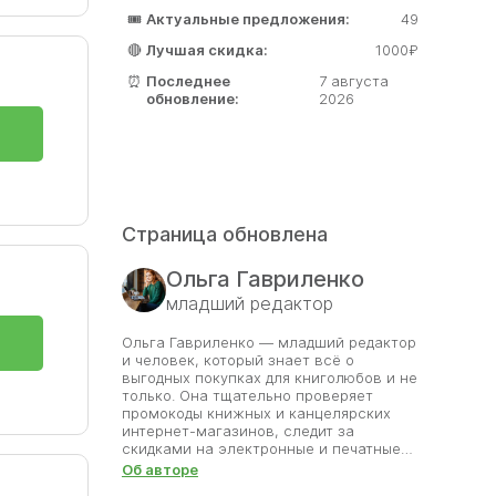
е
🎟️
Актуальные предложения:
49
🔴
Лучшая скидка:
1000₽
⏰
Последнее
7 августа
обновление:
2026
Страница обновлена
Ольга Гавриленко
младший редактор
Ольга Гавриленко — младший редактор
и человек, который знает всё о
выгодных покупках для книголюбов и не
только. Она тщательно проверяет
промокоды книжных и канцелярских
интернет-магазинов, следит за
скидками на электронные и печатные
издания, а также за промокодами
Об авторе
различных развлекательных сервисов.