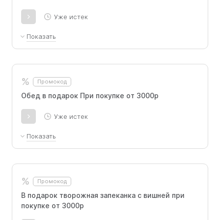
Уже истек
Показать
Промокод для новых и старых покупателей
%
Промокод
Обед в подарок При покупке от 3000р
Уже истек
Показать
Борщ по-домашнему, Котлета куриная с
пюре и соусом бешамель, Компот. Промокод
для новых покупателей:
%
Промокод
В подарок творожная запеканка с вишней при
покупке от 3000р