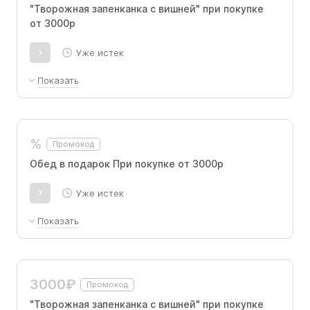
"Творожная запенканка с вишней" при покупке
от 3000р
Уже истек
Показать
Промокод для новых и старых покупателей
%
Промокод
Обед в подарок При покупке от 3000р
Уже истек
Показать
Борщ по-домашнему, Котлета куриная с
пюре и соусом бешамель, Компот. Промокод
для новых покупателей:
3000₽
Промокод
"Творожная запенканка с вишней" при покупке