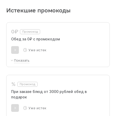
Истекшие промокоды
0₽
Промокод
Обед за 0₽ с промокодом
Уже истек
Показать
Промокод для новых пользователей,
активируется при заказе от 3000 рублей – в
комплекте: борщ по-домашнему, куриная
%
Промокод
котлета с пюре и соусом бешамель, компот.
При заказе блюд от 3000 рублей обед в
подарок
Уже истек