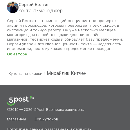
Сергей Белкин
контент-менеджер
Сергей Белкин — начинающий специалист по проверке
акций и промокодов, который превращает поиск скидок в
системную и точную работу. Он уже несколько месяцев
мониторит для нашей площадки десятки онлайн-
магазинов, тестирует коды и обновляет базу предложений.
Сергей уверен, что главная ценность сайта — надёжность
информации, поэтому каждое предложение проходит
проверку на корректность и сроки. Его цель — помочь
Об авторе
пользователям экономить без потери времени и сомнений.
Благодаря его внимательности разделы со скидками
всегда актуальны. Сергей делает всё, чтобы покупки
оставались приятными, а найденные им промокоды
Михайлик Китчен
Купоны на скидки
приносили выгоду.
©2019 — 2026, 5Post. Все права защищены
Магазины
Топ купонов
Логотипы и данные о магазинах и сервисах