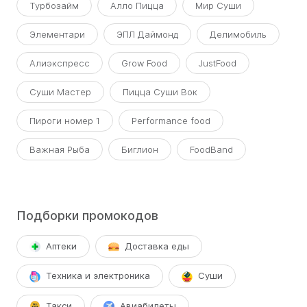
Турбозайм
Алло Пицца
Мир Суши
Элементари
ЭПЛ Даймонд
Делимобиль
Алиэкспресс
Grow Food
JustFood
Суши Мастер
Пицца Суши Вок
Пироги номер 1
Performance food
Важная Рыба
Биглион
FoodBand
Подборки промокодов
Аптеки
Доставка еды
Техника и электроника
Суши
Такси
Авиабилеты