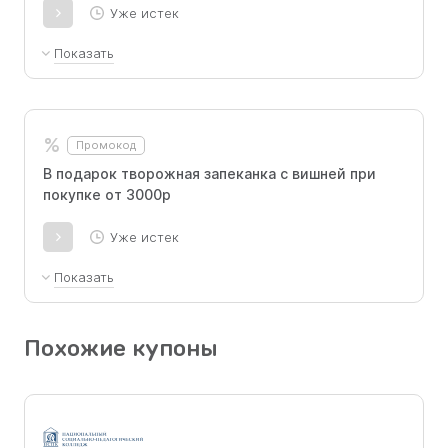
Уже истек
Показать
Промокод для новых и старых покупателей
Творожная запеканка с вишней при покупке
от 3000р
%
Промокод
В подарок творожная запеканка с вишней при
покупке от 3000р
Уже истек
Показать
Промокод для новых и старых покупателей
Творожная запеканка с вишней при покупке
Похожие купоны
от 3000р