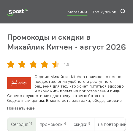
Магазины
Топ купонов
Промокоды и скидки в
Михайлик Китчен • август 2026
4.6
Скопировать
Сервис Михайлик Kitchen появился с целью
предоставления удобного и доступного
решения для тех, кто хочет питаться здорово
и экономить время на приготовлении пищи.
Сервис осуществляет доставку готовых блюд по
бюджетным ценам. В меню есть завтраки, обеды, свежие
десерты и различные напитки. Компания работает для
Показать ещё
различных групп клиентов, включая офисы, кафе и
рестораны, а также частных лиц, желающих приобрести
готовую еду для себя или своих близких. Цены в каталоге
14
6
8
0
доступные, а по промокоду Михайлик Китчен они станут
Сегодня
промокоды
скидки
на повторный
еще привлекательнее для заказа.