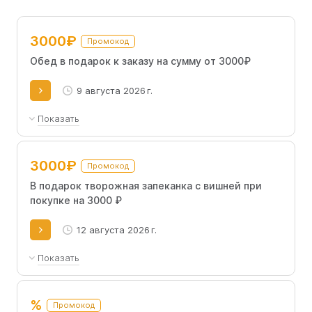
3000₽
Промокод
Обед в подарок к заказу на сумму от 3000₽
9 августа 2026 г.
Показать
Промокод для новых пользователей,
активируется при заказе от 3000 рублей – в
3000₽
Промокод
комплекте: борщ по-домашнему, куриная
котлета с пюре и соусом бешамель, компот.
В подарок творожная запеканка с вишней при
покупке на 3000 ₽
12 августа 2026 г.
Показать
Промокод доступен как новым, так и
текущим покупателям.
%
Промокод