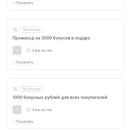
Показать
Промокод для новых пользователей. Борщ
по-домашнему, Котлета куриная с пюре и
соусом бешамель, Компот
%
Промокод
Промокод на 3000 бонусов в подаро
Уже истек
Показать
Промокод действует для старых и новых покупателей
до 07.01.2025 включительно.
%
Промокод
1000 бонусных рублей для всех покупателей
Уже истек
Показать