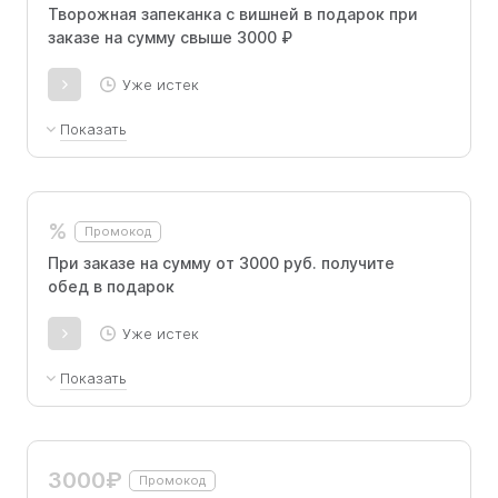
Творожная запеканка с вишней в подарок при
заказе на сумму свыше 3000 ₽
Уже истек
Показать
Промокод доступен для всех клиентов, как
для новых, так и для постоянных
покупателей.
%
Промокод
При заказе на сумму от 3000 руб. получите
обед в подарок
Уже истек
Показать
Промокод для новых пользователей. Борщ по-
домашнему, Котлета куриная с пюре и соусом
бешамель, Компот
3000₽
Промокод