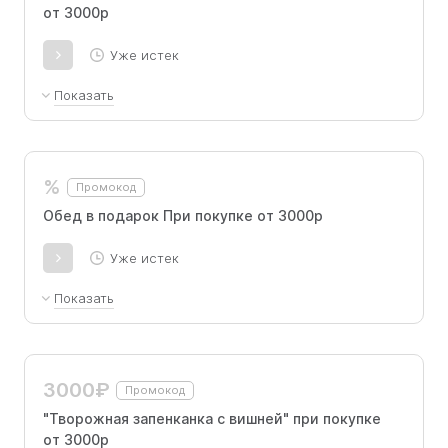
от 3000р
Уже истек
Показать
Промокод для новых и старых покупателей
%
Промокод
Обед в подарок При покупке от 3000р
Уже истек
Показать
Борщ по-домашнему, Котлета куриная с
пюре и соусом бешамель, Компот. Промокод
для новых покупателей:
3000₽
Промокод
"Творожная запенканка с вишней" при покупке
от 3000р