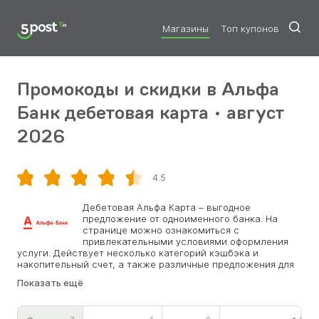
Магазины
Топ купонов
Промокоды и скидки в Альфа
Банк дебетовая карта • август
2026
Скопировать
4.5
Дебетовая Альфа Карта – выгодное
предложение от одноименного банка. На
странице можно ознакомиться с
привлекательными условиями оформления
услуги. Действует несколько категорий кэшбэка и
накопительный счет, а также различные предложения для
новых клиентов. Прямо на сайте возможно создать
Показать ещё
персональный кабинет, в котором возможно проводить
все платежи и отслеживать списания по карте. Уникальное
предложение – переводы в другие банки беспроцентные, а