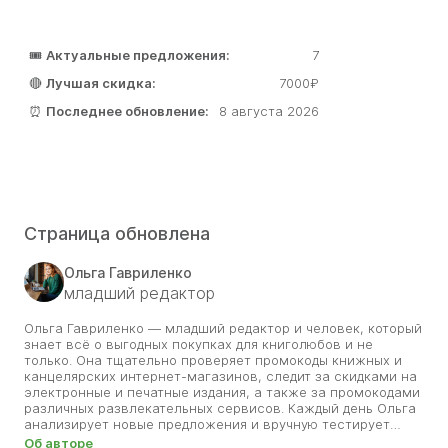
🎟️
Актуальные предложения:
7
🔴
Лучшая скидка:
7000₽
⏰
Последнее обновление:
8 августа 2026
Страница обновлена
Ольга Гавриленко
младший редактор
Ольга Гавриленко — младший редактор и человек, который
знает всё о выгодных покупках для книголюбов и не
только. Она тщательно проверяет промокоды книжных и
канцелярских интернет-магазинов, следит за скидками на
электронные и печатные издания, а также за промокодами
различных развлекательных сервисов. Каждый день Ольга
анализирует новые предложения и вручную тестирует
промокоды, чтобы пользователи сайта могли покупать
Об авторе