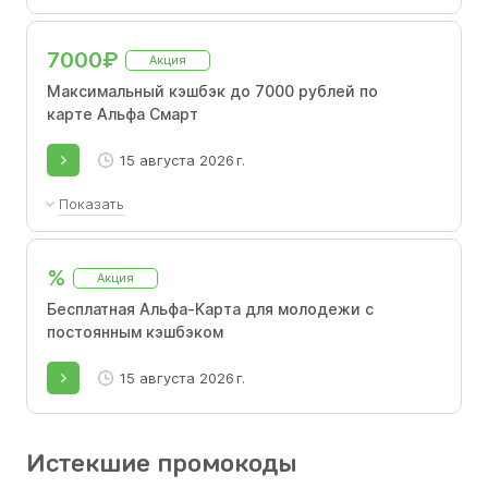
7000₽
Акция
Максимальный кэшбэк до 7000 рублей по
карте Альфа Смарт
15 августа 2026 г.
Показать
До 7000 ₽ - это максимальный размер
кэшбэка в месяц за покупки в определенных
%
Акция
категориях товаров.
Бесплатная Альфа-Карта для молодежи с
постоянным кэшбэком
15 августа 2026 г.
Истекшие промокоды