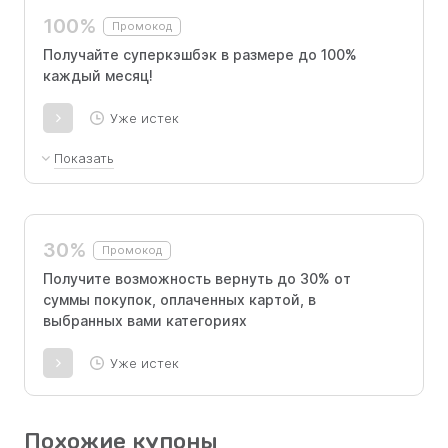
дебетовую Альфа-Карту. Также у вас не
100%
Промокод
должно быть дебетовых счетов в Альфа-
Получайте суперкэшбэк в размере до 100%
Банке за последние 180 дней, а также заявок
каждый месяц!
на них в течение 30 дней на момент
оформления дебетовой карты.
Уже истек
Показать
Раскручивайте барабан в приложении и
получайте до 100% кэшбэка каждый месяц.
30%
Промокод
Получите возможность вернуть до 30% от
суммы покупок, оплаченных картой, в
выбранных вами категориях
Уже истек
Похожие купоны