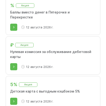
Перекрёстке достигает до 7%. 1 ₽ = 10
%
Акция
баллов. Например, при покупке на 100 ₽ вы
получите 7 ₽ = 70 баллов. Кэшбэк не
Баллы вместо денег в Пятерочке и
начисляется за товары по акции.
Перекрестке
12 августа 2026 г.
₽
Акция
Нулевая комиссия за обслуживание дебетовой
карты
12 августа 2026 г.
5%
Акция
Детская карта с выгодным кэшбэком 5%
12 августа 2026 г.