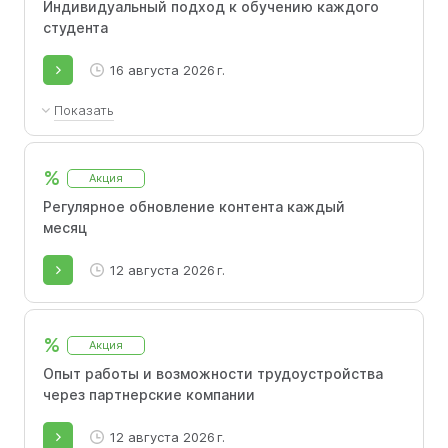
Индивидуальный подход к обучению каждого
студента
16 августа 2026 г.
Показать
Будет составлен индивидуальный учебный
план. Предоставляется доступ к бесплатным
%
Акция
консультациям с преподавателем.
Регулярное обновление контента каждый
месяц
12 августа 2026 г.
%
Акция
Опыт работы и возможности трудоустройства
через партнерские компании
12 августа 2026 г.