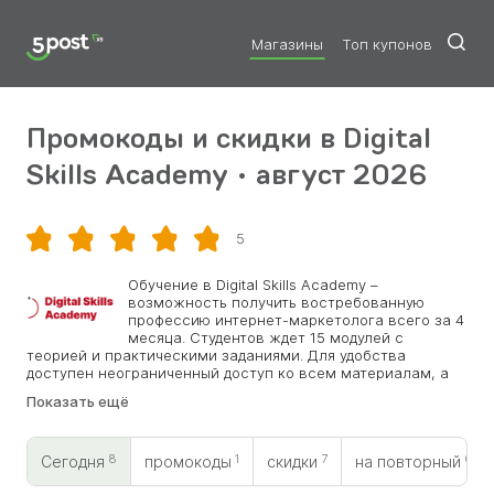
Магазины
Топ купонов
Промокоды и скидки в Digital
Skills Academy • август 2026
5
Скопировать
Обучение в Digital Skills Academy –
возможность получить востребованную
профессию интернет-маркетолога всего за 4
месяца. Студентов ждет 15 модулей с
теорией и практическими заданиями. Для удобства
доступен неограниченный доступ ко всем материалам, а
также полная поддержка от ведущих экспертов сферы. Все
Показать ещё
студенты проходят обязательную практику в реальных
компаниях, а также получают сертификат
государственного образца. В будущем планируются курсы
8
1
7
0
и по другим современным профессиям. Не пропустить
Сегодня
промокоды
скидки
на повторный
актуальные новости компании и получить скидку на