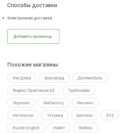
Способы доставки
Электронная доставка
Добавить промокод
Похожие магазины
Учи.Дома
Фоксфорд
Делимобиль
Яндекс Практикум KZ
Турбозайм
Skysmart
Skillfactory
Инглекс
Нетология
Тетрика
Биглион
XYZ
Puzzle English
УчМет
Skillbox