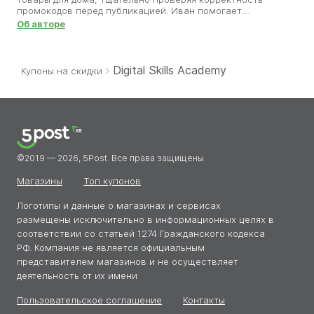
промокодов перед публикацией. Иван помогает
пользователям выбирать стильные и качественные вещи,
Об авторе
не переплачивая. В своей работе он делает акцент на
надёжности и актуальности — публикует только реальные
скидки, проверенные вручную. Благодаря его
внимательности обустройство дома становится не просто
Digital Skills Academy
Купоны на скидки
комфортным, но и доступным по цене. Иван уверен, что
экономия на качественных изделиях — это тоже часть
умного шопинга.
©2019 — 2026, 5Post. Все права защищены
Магазины
Топ купонов
Логотипы и данные о магазинах и сервисах
размещены исключительно в информационных целях в
соответствии со статьей 1274 Гражданского кодекса
РФ. Компания не является официальным
представителем магазинов и не осуществляет
деятельность от их имени
Пользовательское соглашение
Контакты