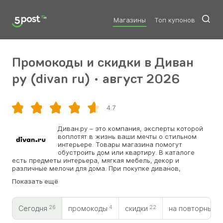
Магазины
Топ купонов
Промокоды и скидки в Диван
ру (divan ru) • август 2026
4.7
Скопировать
Диван.ру – это компания, эксперты которой
воплотят в жизнь ваши мечты о стильном
интерьере. Товары магазина помогут
обустроить дом или квартиру. В каталоге
есть предметы интерьера, мягкая мебель, декор и
различные мелочи для дома. При покупке диванов,
кроватей и мебели можно сэкономить, участвуя в
Показать ещё
различных акция от компании. Дополнительную скидку
дает промокод Divan. Также компания открыла большое
количество шоурумов в разных частях страны.
26
4
22
0
Сегодня
промокоды
скидки
на повторный