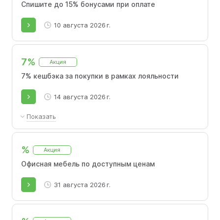
Спишите до 15% бонусами при оплате
10 августа 2026 г.
7%
Акция
7% кешбэка за покупки в рамках лояльности
14 августа 2026 г.
Показать
При заказе 1 товара предоставляется скидка
3%. При покупке от 2 до 3 товаров скидка
%
Акция
увеличивается до 5%. При покупке от 4
товаров предоставляется скидка 7%.
Офисная мебель по доступным ценам
31 августа 2026 г.