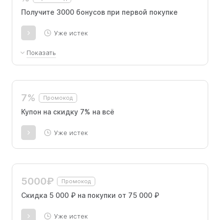
Получите 3000 бонусов при первой покупке
Уже истек
Показать
Бонусы действительны в течение 14 дней
после начисления и доступны только для
новых клиентов. Промокод необходимо
7%
Промокод
ввести в разделе "Ваши бонусы" личного
кабинета после регистрации.
Купон на скидку 7% на всё
Уже истек
5000₽
Промокод
Скидка 5 000 ₽ на покупки от 75 000 ₽
Уже истек