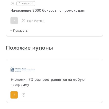
%
Промокод
раздел Ваши бонусы в личном кабинете
после регистрации.
Начисление 3000 бонусов по промокодам
Уже истек
Показать
Бонусы действительны 14 дней с момента
начисления и доступны только для новых
Похожие купоны
клиентов. Промокод необходимо ввести в
разделе "Ваши бонусы" личного кабинета
после регистрации.
Экономия 7% распространяется на любую
программу