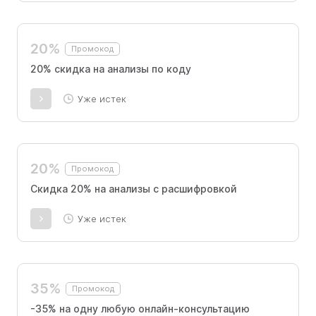
Минус 500₽ на первый приём в Москве или
Санкт-Петербурге. Один раз на одного
пользователя. Код вводится при оформлении
20%
Промокод
на сайте.
20% скидка на анализы по коду
Уже истек
20%
Промокод
Скидка 20% на анализы с расшифровкой
Уже истек
35%
Промокод
-35% на одну любую онлайн-консультацию