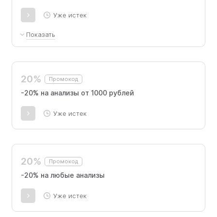
Уже истек
Показать
Авторизуйтесь на сайте или в приложении
СберЗдоровье, активируйте промокод и получите
скидку 35%* на лабораторные исследования из
раздела «Анализы», а также бесплатную
20%
Промокод
консультацию с врачом по результатам
исследований!
-20% на анализы от 1000 рублей
*В лабораториях Инвитро скидка будет 20%.
Уже истек
20%
Промокод
-20% на любые анализы
Уже истек