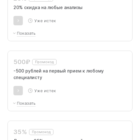
20% скидка на любые анализы
Уже истек
Показать
А также бесплатная расшифровка результатов с
врачом
500₽
Промокод
-500 рублей на первый прием к любому
специалисту
Уже истек
Показать
Актуально для жителей Москвы и Санкт-
Петербурга
35%
Промокод