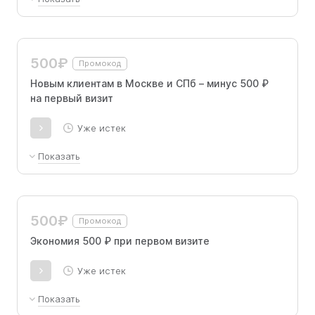
Расшифровка результатов предоставляется
бесплатно.
500₽
Промокод
Новым клиентам в Москве и СПб – минус 500 ₽
на первый визит
Уже истек
Показать
Скидка 500 рублей на первый прием любого
врача в Москве и Санкт-Петербурге.
500₽
Промокод
Экономия 500 ₽ при первом визите
Уже истек
Показать