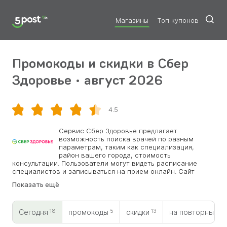
Магазины
Топ купонов
Промокоды и скидки в Сбер
Здоровье • август 2026
4.5
Скопировать
Сервис Сбер Здоровье предлагает
возможность поиска врачей по разным
параметрам, таким как специализация,
район вашего города, стоимость
консультации. Пользователи могут видеть расписание
специалистов и записываться на прием онлайн. Сайт
компании предоставляет информацию о медицинских
Показать ещё
учреждениях: контакты и оценки от других пациентов.
Кроме того, сервис позволяет оценивать и оставлять
отзывы об оказанных услугах. Бренд принадлежит
18
5
13
1
Сбербанку, одному из крупнейших финансовых
Сегодня
промокоды
скидки
на повторный
организаций в России. Сервис был запущен с целью