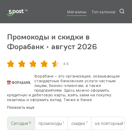
Магазины
Топ купонов
Промокоды и скидки в
Форабанк • август 2026
4.6
Скопировать
Форабанк – это организация, оказывающая
стандартные банковские услуги частным
лицам, бизнес-клиентам, а также
предприятиям. Здесь можно оформить
кредитную и дебетовую карты, взять заем на покупку
квартиры и оформить вклад. Также в банке
осуществляются услуги страхования. Сэкономить при
Показать ещё
оформлении сделки или получить бонус поможет промокод
Форабанк. Кроме того, в компании можно обменять валюту
или купить драгоценные металлы. Бизнес-клиенты
8
1
7
0
запросто оформят здесь расчетный счет, подав заявку,
Сегодня
промокоды
скидки
на повторный
получат банковские гарантии и откроют выгодный депозит.