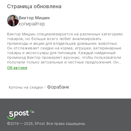
Страница обновлена
Виктор Мишин
копирайтер
Виктор Мишин специализируется на различных категориях
товаров, но больше всего любит анализировать
промокоды и акции для владельцев домашних животных.
Он отслеживает скидки на корма, игрушки, ветеринарные
товары и аксессуары для питомцев. Каждый найденный
промокод Виктор проверяет вручную, чтобы пользователи
получали только актуальные и честные предложения. Он
знает, как важно обеспечить любимцев качественными
Об авторе
товарами без лишних затрат. Благодаря его труду
покупатели зоотоваров могут радовать своих питомцев,
экономя на каждом заказе. Виктор считает, что забота о
животных должна быть не только ответственной, но и
Форабанк
Купоны на скидки
разумно выгодной.
©2019 — 2026, 5Post. Все права защищены