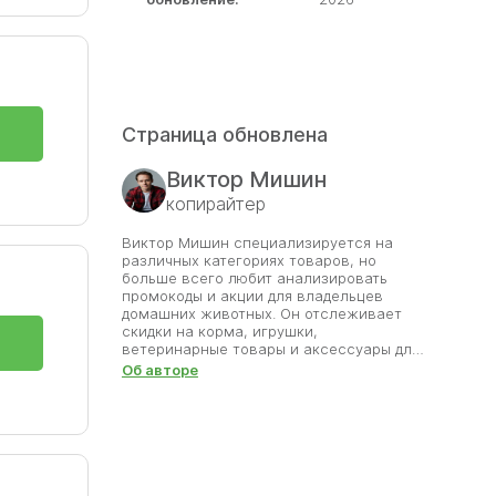
Страница обновлена
Виктор Мишин
копирайтер
Виктор Мишин специализируется на
различных категориях товаров, но
больше всего любит анализировать
промокоды и акции для владельцев
домашних животных. Он отслеживает
скидки на корма, игрушки,
ветеринарные товары и аксессуары для
питомцев. Каждый найденный промокод
Об авторе
Виктор проверяет вручную, чтобы
пользователи получали только
актуальные и честные предложения. Он
знает, как важно обеспечить любимцев
качественными товарами без лишних
затрат. Благодаря его труду покупатели
зоотоваров могут радовать своих