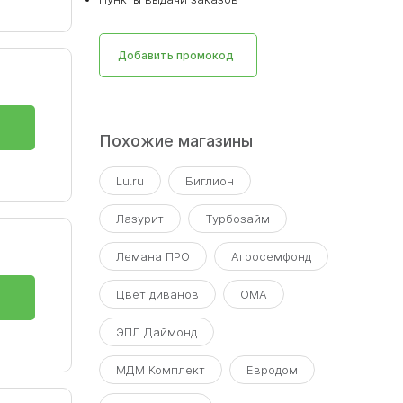
Добавить промокод
Похожие магазины
Lu.ru
Биглион
Лазурит
Турбозайм
Лемана ПРО
Агросемфонд
Цвет диванов
ОМА
ЭПЛ Даймонд
МДМ Комплект
Евродом