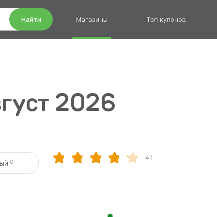
Найти
Магазины
Топ купонов
вгуст 2026
4.1
0
вый