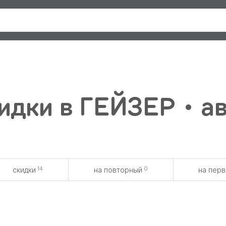
идки в ГЕЙЗЕР • а
14
0
скидки
на повторный
на пер