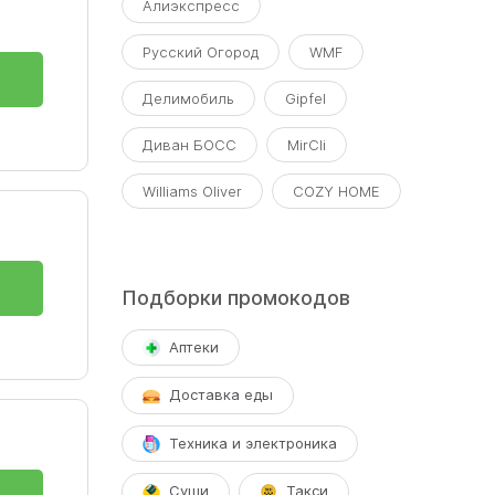
Алиэкспресс
Русский Огород
WMF
Делимобиль
Gipfel
Диван БОСС
MirCli
Williams Oliver
COZY HOME
Подборки промокодов
Аптеки
Доставка еды
Техника и электроника
Суши
Такси