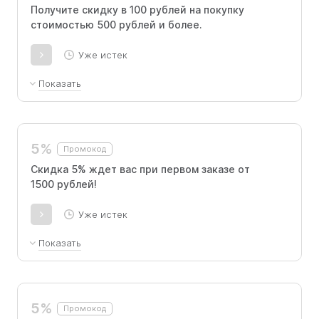
Получите скидку в 100 рублей на покупку
стоимостью 500 рублей и более.
Уже истек
Показать
Действует на любую покупку в мобильном
приложении и на сайте с применением
только 1 раз на клиента. Скидка 100 рублей
5%
Промокод
при покупке от 500 рублей в заказе.
Скидка 5% ждет вас при первом заказе от
1500 рублей!
Уже истек
Показать
Скидка -5% на первый заказ от 1500 рублей
на сайте.
5%
Промокод