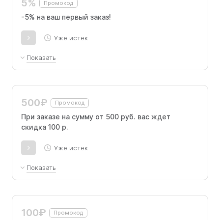
5%
Промокод
-5% на ваш первый заказ!
Уже истек
Показать
Скидка -5% на первый заказ на сайте от 1500
рублей
500₽
Промокод
При заказе на сумму от 500 руб. вас ждет
скидка 100 р.
Уже истек
Показать
Действует на любую покупку в мобильном
приложении и на сайте с применением
только 1 раз на клиента. Скидка 100 рублей
100₽
Промокод
при покупке от 500 рублей в заказе.