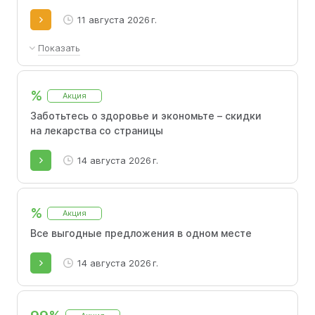
11 августа 2026 г.
Показать
Получите каскадную скидку: 5% на первый заказ, 7%
на второй и 10% на третий при сумме заказа свыше
%
1000 руб.
Акция
Заботьтесь о здоровье и экономьте – скидки
на лекарства со страницы
14 августа 2026 г.
%
Акция
Все выгодные предложения в одном месте
14 августа 2026 г.