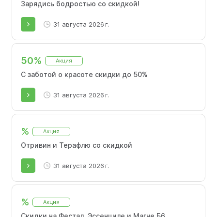
товары для здоровья и красоты. Только на
Зарядись бодростью со скидкой!
сайте и в приложении.
31 августа 2026 г.
50%
Акция
С заботой о красоте скидки до 50%
31 августа 2026 г.
%
Акция
Отривин и Терафлю со скидкой
31 августа 2026 г.
%
Акция
Скидки на Фестал, Эссенциле и Магне Б6