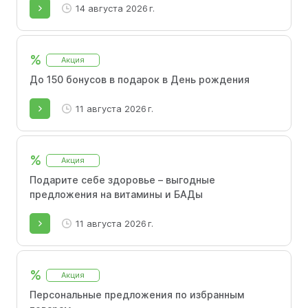
бонусными или дисконтными программами.
14 августа 2026 г.
%
Акция
До 150 бонусов в подарок в День рождения
11 августа 2026 г.
%
Акция
Подарите себе здоровье – выгодные
предложения на витамины и БАДы
11 августа 2026 г.
%
Акция
Персональные предложения по избранным