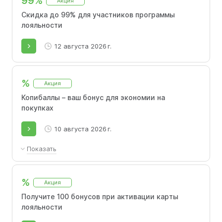
99%
Акция
Скидка до 99% для участников программы
лояльности
12 августа 2026 г.
%
Акция
Копибаллы – ваш бонус для экономии на
покупках
10 августа 2026 г.
Показать
За последние три месяца вы потратили 10
000 ₽ на покупки. Вы можете оплатить часть
%
Акция
следующего онлайн-заказа бонусными
баллами до 10% от его стоимости. Данное
Получите 100 бонусов при активации карты
предложение распространяется на всех
лояльности
пользователей и не сочетается с другими