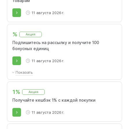
товарам
11 августа 2026 г.
%
Акция
Подпишитесь на рассылку и получите 100
бонусных единиц
11 августа 2026 г.
Показать
Для получения бонусов на счет укажите
адрес эл. почты в ЛК и подтвердите
1%
Акция
согласие на получение рассылки.
Получайте кешбэк 1% с каждой покупки
11 августа 2026 г.