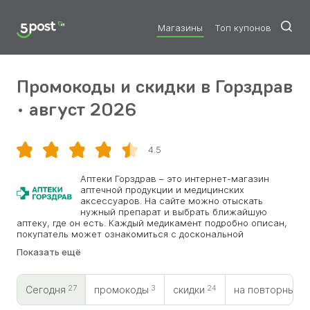
Магазины
Топ купонов
Промокоды и скидки в Горздрав
• август 2026
4.5
Скопировать
Аптеки Горздрав – это интернет-магазин
аптечной продукции и медицинских
аксессуаров. На сайте можно отыскать
нужный препарат и выбрать ближайшую
аптеку, где он есть. Каждый медикамент подробно описан,
покупатель может ознакомиться с доскональной
инструкцией. Также сервис предлагает более
Показать ещё
демократичные аналоги, показывает различную дозировку
и форму подачи лекарства. Действуют скидки и акции,
накопительные баллы и промокоды Аптеки Горздрав. Сеть
27
3
24
0
работает по всей России и позволяет оформить заказ
Сегодня
промокоды
скидки
на повторный
прямо онлайн. В блоге есть много полезной информации и