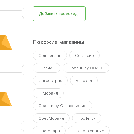
Добавить промокод
Похожие магазины
Compensair
Согласие
Биглион
Сравни.ру ОСАГО
Ингосстрах
Автокод
Т-Мобайл
Сравни.ру Страхование
СберМобайл
Профи.ру
Cherehapa
Т-Страхование