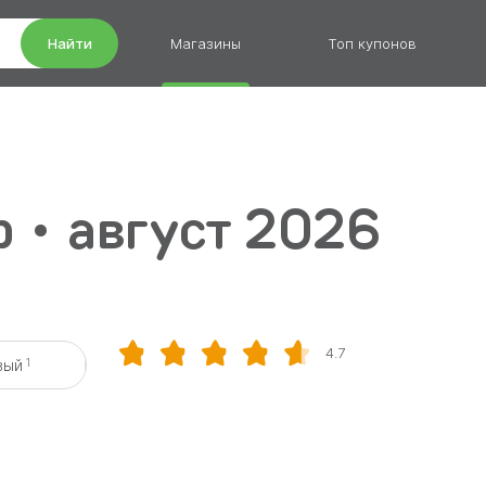
Найти
Магазины
Топ купонов
 • август 2026
4.7
1
вый