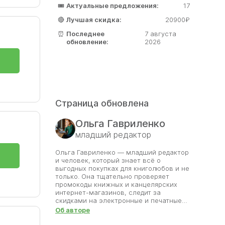
🎟️
Актуальные предложения:
17
🔴
Лучшая скидка:
20900₽
⏰
Последнее
7 августа
обновление:
2026
Страница обновлена
Ольга Гавриленко
младший редактор
Ольга Гавриленко — младший редактор
и человек, который знает всё о
выгодных покупках для книголюбов и не
только. Она тщательно проверяет
промокоды книжных и канцелярских
интернет-магазинов, следит за
скидками на электронные и печатные
издания, а также за промокодами
Об авторе
различных развлекательных сервисов.
Каждый день Ольга анализирует новые