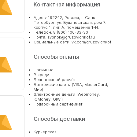
Контактная информация
Адрес: 192242, Россия, г. Санкт-
Петербург, ул. Будапештская, дом 7,
корпус 1, лит. А, помещение 1-Н.
Телефон: 8 (800) 100-33-30
Почта: zvonok@gruzovichkof.ru
Социальные сети: vk.com/gruzovichkof
у не
нт
Способы оплаты
Наличные
В кредит
Безналичный расчёт
Банковские карты (VISA, MasterCard,
Мир)
Электронные деньги (Webmoney,
ЮMoney, QIWI)
Подарочный сертификат
Способы доставки
Курьерская