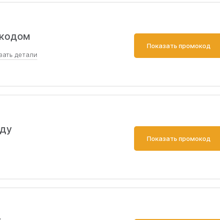
окодом
Показать промокод
зать
детали
 воспользоваться не более 3х раз;
оду
Показать промокод