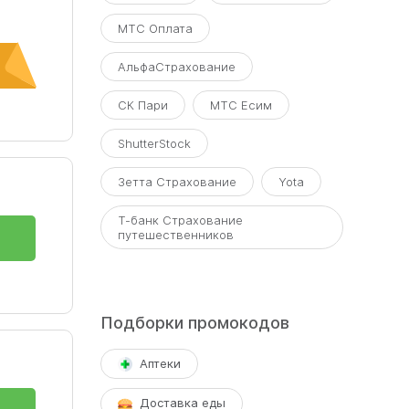
МТС Оплата
АльфаСтрахование
СК Пари
МТС Есим
ShutterStock
Зетта Страхование
Yota
Т-банк Страхование
путешественников
Подборки промокодов
Аптеки
Доставка еды