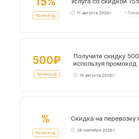
15%
Услуга со скидкой 15
11 августа 2026 г.
Пока
Промокод
Промокод действителен то
область, а также Москву 
использований промокода с
суммируется с другими ски
Получите скидку 500 
500₽
факторов, таких как спрос
используя промокод
заказа, при этом всегда б
Промокод
14 августа 2026 г.
%
Скидка на перевозку
28 сентября 2026 г.
Промокод