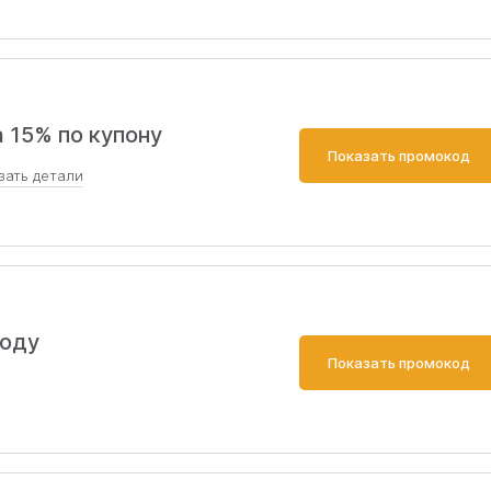
15% по купону
Показать промокод
зать
детали
до и месяц после свадьбы.
коду
Показать промокод