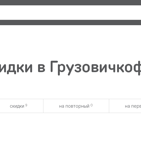
идки в Грузовичкоф
9
0
скидки
на повторный
на пер