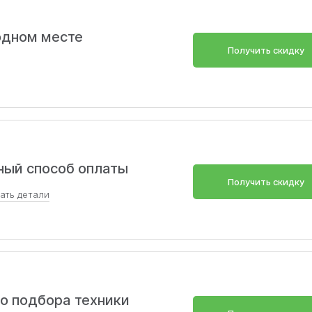
 одном месте
Получить скидку
ный способ оплаты
Получить скидку
зать
детали
тся на гибридные устройства, регистраторы, антирадар
 для салона и карты памяти.
Скопировать
го подбора техники