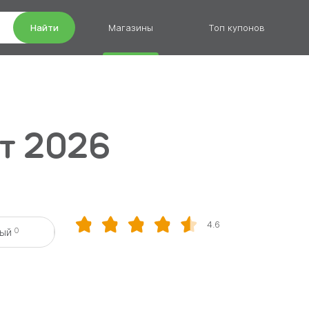
Найти
Магазины
Топ купонов
ст 2026
4.6
0
вый