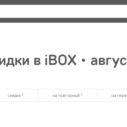
дки в iBOX • авгу
6
0
скидки
на повторный
на пер