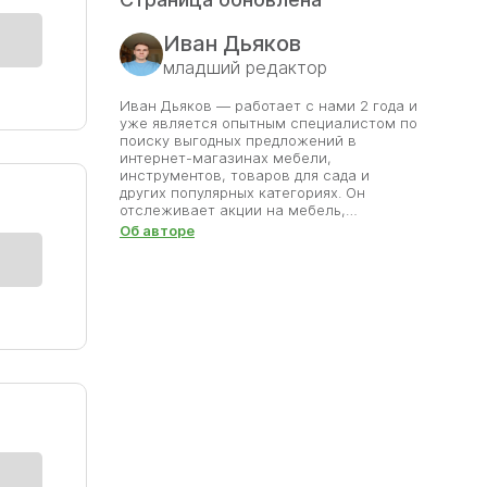
Иван Дьяков
младший редактор
Иван Дьяков — работает с нами 2 года и
уже является опытным специалистом по
поиску выгодных предложений в
интернет-магазинах мебели,
инструментов, товаров для сада и
других популярных категориях. Он
отслеживает акции на мебель,
предметы декора и другие нужные
Об авторе
товары для дома, тщательно проверяя
корректность промокодов перед
публикацией. Иван помогает
пользователям выбирать стильные и
качественные вещи, не переплачивая. В
своей работе он делает акцент на
надёжности и актуальности —
публикует только реальные скидки,
проверенные вручную. Благодаря его
внимательности обустройство дома
становится не просто комфортным, но и
доступным по цене. Иван уверен, что
экономия на качественных изделиях —
это тоже часть умного шопинга.