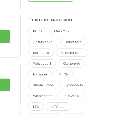
Похожие магазины
Krups
МегаФон
Делимобиль
KinoStore
КотоФото
Алиэкспресс
Weissgauff
KitchenAid
Биглион
MirCli
Xiaomi Store
Турбозайм
Wishmaster
РЕДМОНД
LEX
МТС Шоп