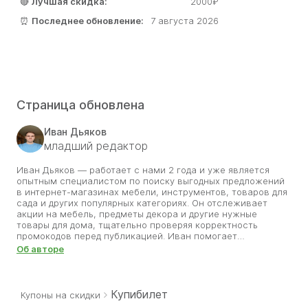
🔴
Лучшая скидка:
2000₽
⏰
Последнее обновление:
7 августа 2026
Страница обновлена
Иван Дьяков
младший редактор
Иван Дьяков — работает с нами 2 года и уже является
опытным специалистом по поиску выгодных предложений
в интернет-магазинах мебели, инструментов, товаров для
сада и других популярных категориях. Он отслеживает
акции на мебель, предметы декора и другие нужные
товары для дома, тщательно проверяя корректность
промокодов перед публикацией. Иван помогает
пользователям выбирать стильные и качественные вещи,
Об авторе
не переплачивая. В своей работе он делает акцент на
надёжности и актуальности — публикует только реальные
скидки, проверенные вручную. Благодаря его
внимательности обустройство дома становится не просто
Купибилет
Купоны на скидки
комфортным, но и доступным по цене. Иван уверен, что