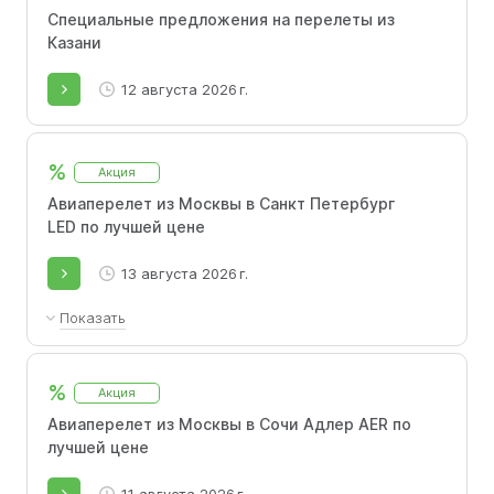
Специальные предложения на перелеты из
Казани
12 августа 2026 г.
%
Акция
Авиаперелет из Москвы в Санкт Петербург
LED по лучшей цене
13 августа 2026 г.
Показать
Найдите самые выгодные билеты в Санкт-
Петербург. Выберите даты вылета в
%
Акция
календаре низких цен, чтобы сравнить
стоимость перелета и приобрести недорогой
Авиаперелет из Москвы в Сочи Адлер AER по
билет на самолет из Москвы в Санкт-
лучшей цене
Петербург.