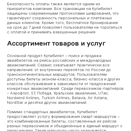
Безопасность оплаты также является одним из
приоритетов компании. Все транзакции на Купибилет
защищены современными протоколами шифрования, что
гарантирует сохранность персональных и платёжных
данных клиентов. Кроме того, бесплатное бронирование
на срок до 7 дней позволяет пользователям не торопиться
с оплатой и принимать взвешенные решения.
Ассортимент товаров и услуг
Основной продукт Купибилет – поиск и продажа
авиабилетов на рейсы российских и международных
авиакомпаний. Сервис охватывает практически все
направления: от внутренних перелётов по России до
трансконтинентальных маршрутов. Пользователям
доступны билеты эконом-класса, бизнес-класса и других
классов обслуживания в зависимости от предложений
конкретных авиакомпаний. Среди перевозчиков-партнёров
– Аэрофлот, S7, Победа, Уральские авиалинии, UTair,
Nordwind Airlines, Turkish Airlines, Belavia, Air Astana,
NordStar и десятки других авиакомпаний.
Помимо стандартных авиабилетов, Купибилет
предоставляет услугу формирования смарт-маршрутов –
это комбинированные билеты, составленные из рейсов
разных перевозчиков и объединённые в единый маршрут с
пересадками. Такие маршруты часто оказываются