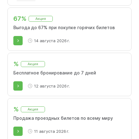
Ищите выгодные авиабилеты в Стамбул.
Выбирайте даты вылета с низкими ценами в
67%
Акция
календаре, чтобы сравнить стоимость
перелета и купить доступные билеты из
Выгода до 67% при покупке горячих билетов
Москвы в Стамбул.
14 августа 2026 г.
%
Акция
Бесплатное бронирование до 7 дней
12 августа 2026 г.
%
Акция
Продажа проездных билетов по всему миру
11 августа 2026 г.