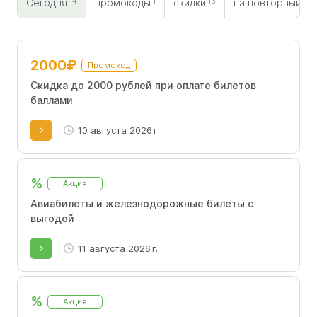
14
1
13
0
как используется специальная защитная система.
Сегодня
промокоды
скидки
на повторный
Компания проводит регулярные акции, а промокоды
Купибилет сделают покупки приятней.
2000₽
Промокод
Скидка до 2000 рублей при оплате билетов
баллами
10 августа 2026 г.
%
Акция
Авиабилеты и железнодорожные билеты с
выгодой
11 августа 2026 г.
%
Акция