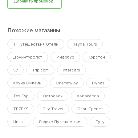
Добавить промокод
Похожие магазины
Т-Путешествия Отели
Rayna Tours
Донинтурфлот
Инфобус
Корстон
S7
Trip.com
Intercars
Круиз Онлайн
Слетать.ру
Flynas
Тез Тур
Островок
Авиакасса
TEZEKS
City Travel
Озон Тревел
Unitiki
Яндекс Путешествия
Туту