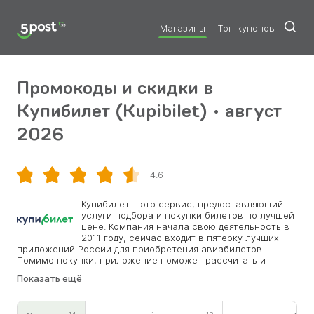
Магазины
Топ купонов
Промокоды и скидки в
Купибилет (Kupibilet) • август
2026
Скопировать
4.6
Купибилет – это сервис, предоставляющий
услуги подбора и покупки билетов по лучшей
цене. Компания начала свою деятельность в
2011 году, сейчас входит в пятерку лучших
приложений России для приобретения авиабилетов.
Помимо покупки, приложение поможет рассчитать и
подобрать рейсы с комфортным ожиданием и хорошей
Показать ещё
ценой. Компания работает в 12 странах мира и способна
принять оплату в десяти различных валютах. Сервис
гарантирует, что данные клиента будут в безопасности, так