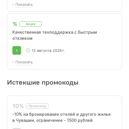
Показать
Оплачивайте картами разных стран билеты
по всему миру.
%
Акция
Качественная техподдержка с быстрым
откликом
12 августа 2026 г.
Показать
Отвечаем быстро и качественно. У нас прямая связь
с авиакомпаниями.
Истекшие промокоды
10%
Промокод
-10% на бронирование отелей и другого жилья
в Чувашии, ограничение - 1500 рублей