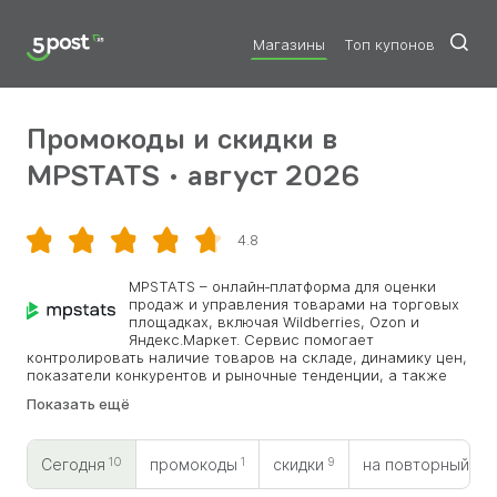
Магазины
Топ купонов
Промокоды и скидки в
MPSTATS • август 2026
4.8
Скопировать
MPSTATS – онлайн‑платформа для оценки
продаж и управления товарами на торговых
площадках, включая Wildberries, Ozon и
Яндекс.Маркет. Сервис помогает
контролировать наличие товаров на складе, динамику цен,
показатели конкурентов и рыночные тенденции, а также
оптимизировать карточки товаров и рекламные кампании.
Показать ещё
Встроенные инструменты помогают управлять ценами,
анализировать эффективность и визуализировать
ключевые показатели для быстрого принятия решений.
10
1
9
0
Клиентами становятся владельцы интернет-магазинов и
Сегодня
промокоды
скидки
на повторный
маркетологи, стремящиеся повысить продажи и