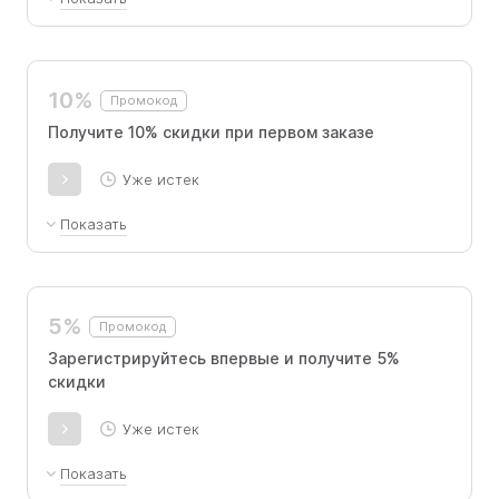
Предложение актуально для любого
тарифного плана и любой длительности
подписки.
10%
Промокод
Получите 10% скидки при первом заказе
Уже истек
Показать
Без ограничений по продолжительности
подписки и виду тарифа.
5%
Промокод
Зарегистрируйтесь впервые и получите 5%
скидки
Уже истек
Показать