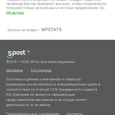
промокод Виктор проверяет вручную, чтобы пользователи
получали только актуальные и честные предложения. Он
знает, как важно обеспечить любимцев качественными
Об авторе
товарами без лишних затрат. Благодаря его труду
покупатели зоотоваров могут радовать своих питомцев,
экономя на каждом заказе. Виктор считает, что забота о
животных должна быть не только ответственной, но и
MPSTATS
Купоны на скидки
разумно выгодной.
©2019 — 2026, 5Post. Все права защищены
Магазины
Топ купонов
Логотипы и данные о магазинах и сервисах
размещены исключительно в информационных целях в
соответствии со статьей 1274 Гражданского кодекса
РФ. Компания не является официальным
представителем магазинов и не осуществляет
деятельность от их имени
Пользовательское соглашение
Контакты