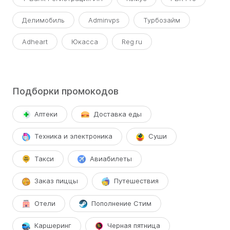
Делимобиль
Adminvps
Турбозайм
Adheart
Юкасса
Reg.ru
Подборки промокодов
Аптеки
Доставка еды
Техника и электроника
Суши
Такси
Авиабилеты
Заказ пиццы
Путешествия
Отели
Пополнение Стим
Каршеринг
Черная пятница