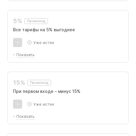
Для всех тарифов при любой длительности
подписки.
5%
Промокод
Все тарифы на 5% выгоднее
Уже истек
Показать
Промокод доступен новым пользователям
при покупке любого тарифа.
15%
Промокод
При первом входе – минус 15%
Уже истек
Показать
скидка предоставляется на любой тариф и срок