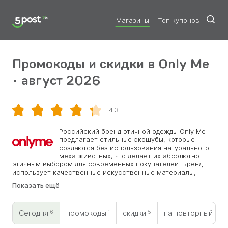
Магазины
Топ купонов
Промокоды и скидки в Only Me
• август 2026
4.3
Скопировать
Российский бренд этичной одежды Only Me
предлагает стильные экошубы, которые
создаются без использования натурального
меха животных, что делает их абсолютно
этичным выбором для современных покупателей. Бренд
использует качественные искусственные материалы,
которые обеспечивают тепло, комфорт и долговечность
Показать ещё
изделий. Компания привлекает внимание тех, кто
выбирает осознанное потребление, продукция
востребована среди женщин, которые заботятся об
6
1
5
0
экологии, выступают против эксплуатации животных и при
Сегодня
промокоды
скидки
на повторный
этом не готовы жертвовать стилем и элегантностью.