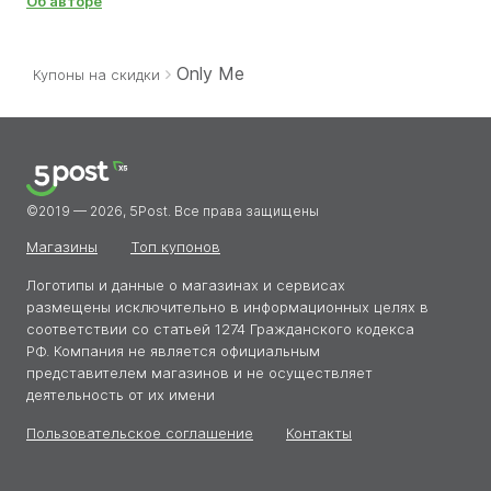
Об авторе
пользователям экономить без потери времени и сомнений.
Благодаря его внимательности разделы со скидками
всегда актуальны. Сергей делает всё, чтобы покупки
оставались приятными, а найденные им промокоды
Only Me
Купоны на скидки
приносили выгоду.
©2019 — 2026, 5Post. Все права защищены
Магазины
Топ купонов
Логотипы и данные о магазинах и сервисах
размещены исключительно в информационных целях в
соответствии со статьей 1274 Гражданского кодекса
РФ. Компания не является официальным
представителем магазинов и не осуществляет
деятельность от их имени
Пользовательское соглашение
Контакты