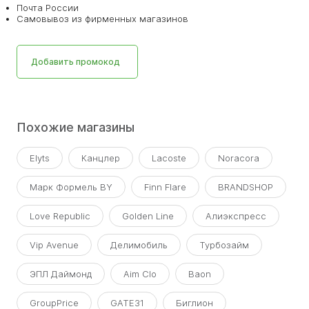
Почта России
Самовывоз из фирменных магазинов
Добавить промокод
Похожие магазины
Elyts
Канцлер
Lacoste
Noracora
Марк Формель BY
Finn Flare
BRANDSHOP
Love Republic
Golden Line
Алиэкспресс
Vip Avenue
Делимобиль
Турбозайм
ЭПЛ Даймонд
Aim Clo
Baon
GroupPrice
GATE31
Биглион