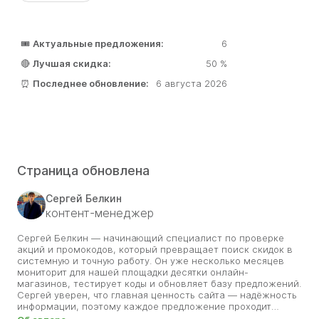
🎟️
Актуальные предложения:
6
🔴
Лучшая скидка:
50 %
⏰
Последнее обновление:
6 августа 2026
Страница обновлена
Сергей Белкин
контент-менеджер
Сергей Белкин — начинающий специалист по проверке
акций и промокодов, который превращает поиск скидок в
системную и точную работу. Он уже несколько месяцев
мониторит для нашей площадки десятки онлайн-
магазинов, тестирует коды и обновляет базу предложений.
Сергей уверен, что главная ценность сайта — надёжность
информации, поэтому каждое предложение проходит
проверку на корректность и сроки. Его цель — помочь