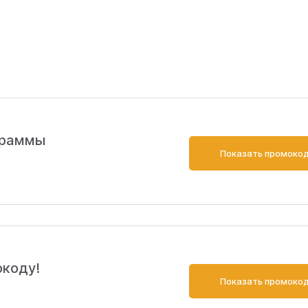
граммы
Показать промоко
окоду!
Показать промоко