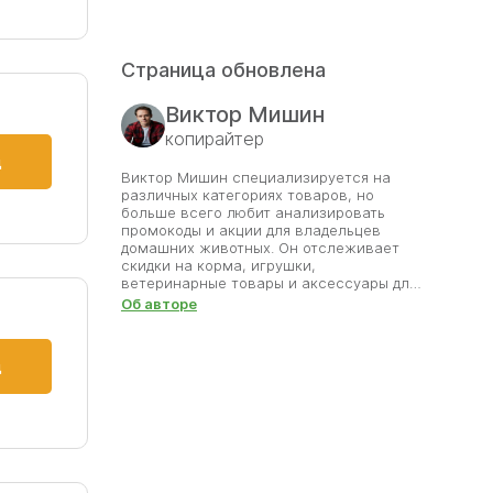
Страница обновлена
Виктор Мишин
копирайтер
д
Виктор Мишин специализируется на
различных категориях товаров, но
больше всего любит анализировать
промокоды и акции для владельцев
домашних животных. Он отслеживает
скидки на корма, игрушки,
ветеринарные товары и аксессуары для
питомцев. Каждый найденный промокод
Об авторе
Виктор проверяет вручную, чтобы
пользователи получали только
актуальные и честные предложения. Он
д
знает, как важно обеспечить любимцев
качественными товарами без лишних
затрат. Благодаря его труду покупатели
зоотоваров могут радовать своих
питомцев, экономя на каждом заказе.
Виктор считает, что забота о животных
должна быть не только ответственной,