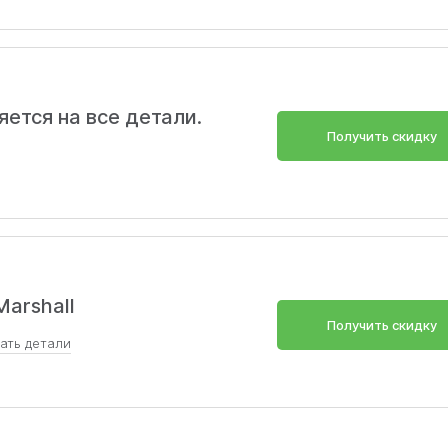
ется на все детали.
Получить скидку
arshall
Получить скидку
зать
детали
Скопировать
любые запчасти бренда MARSHALL с выгодой 15%