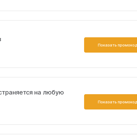
з
Показать промоко
страняется на любую
Показать промоко