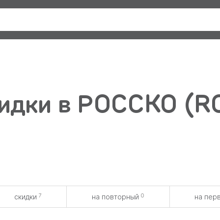
идки в РОССКО (RO
7
0
скидки
на повторный
на пер