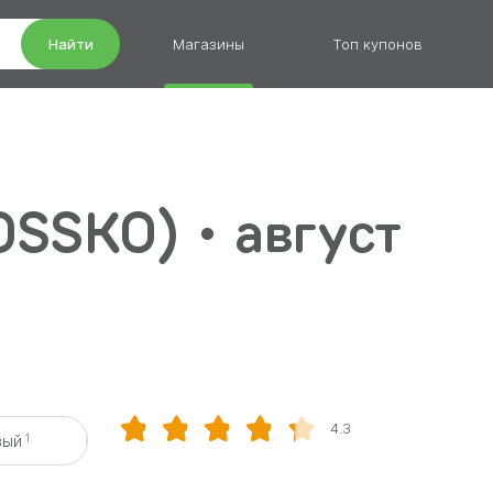
Найти
Магазины
Топ купонов
SSKO) • август
4.3
1
вый