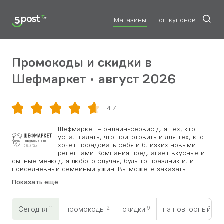
Магазины
Топ купонов
Промокоды и скидки в
Шефмаркет • август 2026
4.7
Скопировать
Шефмаркет – онлайн-сервис для тех, кто
устал гадать, что приготовить и для тех, кто
хочет порадовать себя и близких новыми
рецептами. Компания предлагает вкусные и
сытные меню для любого случая, будь то праздник или
повседневный семейный ужин. Вы можете заказать
готовые блюда, а также отдельные ингредиенты для
Показать ещё
собственного приготовления. Все рецепты проверены, их
составляли 6 именитых шеф-поваров. Еженедельное
обновление меню, с которым поработали диетологи и
11
2
9
0
технологи. На сайте есть блог, в котором интересные
Сегодня
промокоды
скидки
на повторный
статьи, связанные с миром кулинарии. Действуют