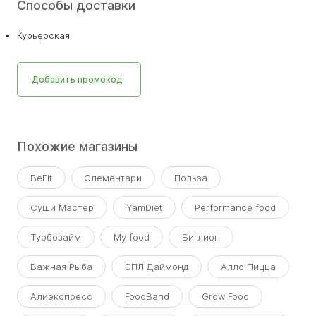
Способы доставки
Курьерская
Добавить промокод
Похожие магазины
BeFit
Элементари
Польза
Суши Мастер
YamDiet
Performance food
Турбозайм
My food
Биглион
Важная Рыба
ЭПЛ Даймонд
Алло Пицца
Алиэкспресс
FoodBand
Grow Food