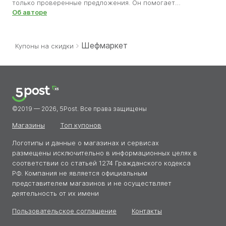
только проверенные предложения. Он помогает
пользователям сэкономить время и деньги, исключая
Об авторе
неактуальные и фальшивые коды. Благодаря его
внимательности каждый может совершать покупки с
уверенностью, что скидка работает и приносит пользу.
Шефмаркет
Купоны на скидки
©2019 — 2026, 5Post. Все права защищены
Магазины
Топ купонов
Логотипы и данные о магазинах и сервисах
размещены исключительно в информационных целях в
соответствии со статьей 1274 Гражданского кодекса
РФ. Компания не является официальным
представителем магазинов и не осуществляет
деятельность от их имени
Пользовательское соглашение
Контакты