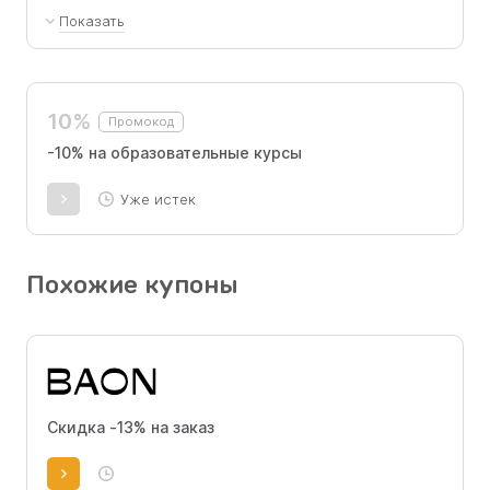
Показать
можно применить на продукты – /data-analyst, /ml-
engineer, /data-engineer, /bi-analyst
10%
Промокод
-10% на образовательные курсы
Уже истек
Похожие купоны
Скидка -13% на заказ