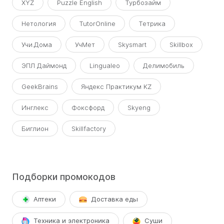
XYZ
Puzzle English
Турбозайм
Нетология
TutorOnline
Тетрика
Учи.Дома
УчМет
Skysmart
Skillbox
ЭПЛ Даймонд
Lingualeo
Делимобиль
GeekBrains
Яндекс Практикум KZ
Инглекс
Фоксфорд
Skyeng
Биглион
Skillfactory
Подборки промокодов
Аптеки
Доставка еды
Техника и электроника
Суши