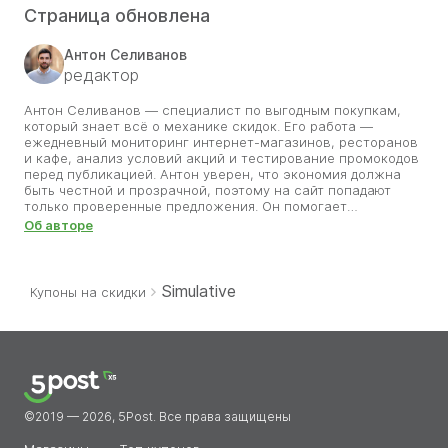
Страница обновлена
Антон Селиванов
редактор
Антон Селиванов — специалист по выгодным покупкам,
который знает всё о механике скидок. Его работа —
ежедневный мониторинг интернет-магазинов, ресторанов
и кафе, анализ условий акций и тестирование промокодов
перед публикацией. Антон уверен, что экономия должна
быть честной и прозрачной, поэтому на сайт попадают
только проверенные предложения. Он помогает
пользователям сэкономить время и деньги, исключая
Об авторе
неактуальные и фальшивые коды. Благодаря его
внимательности каждый может совершать покупки с
уверенностью, что скидка работает и приносит пользу.
Simulative
Купоны на скидки
©2019 — 2026, 5Post. Все права защищены