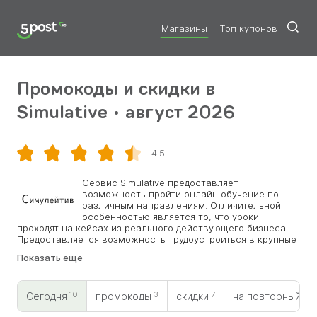
Магазины
Топ купонов
Промокоды и скидки в
Simulative • август 2026
4.5
Скопировать
Сервис Simulative предоставляет
возможность пройти онлайн обучение по
различным направлениям. Отличительной
особенностью является то, что уроки
проходят на кейсах из реального действующего бизнеса.
Предоставляется возможность трудоустроиться в крупные
компании. На обучении делятся своим опытом
Показать ещё
профессионалы в сфере программирования и аналитики.
Преподаватели настроены на успех каждого ученика и
предлагают свою помощь даже за пределами курса.
10
3
7
0
Отдельное внимание при прохождении программ
Сегодня
промокоды
скидки
на повторный
уделяется практике, что благотворно сказывается на