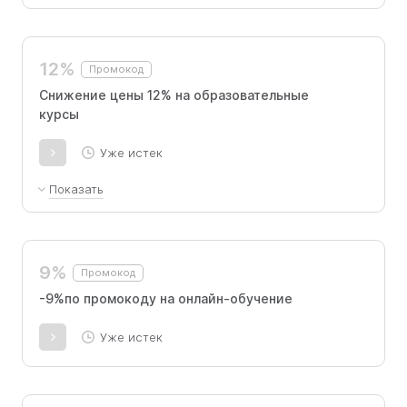
12%
Промокод
Снижение цены 12% на образовательные
курсы
Уже истек
Показать
На данный момент предоставляется скидка
в размере 12% на обучающий курс. Эта
скидка имеет возможность накапливаться с
9%
Промокод
другими предложениями акций,
действующими на сайте. Условия акции
-9%по промокоду на онлайн-обучение
применимы только к новым пользователям.
Для получения промокода необходимо
Уже истек
обратиться к менеджеру школы.