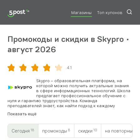
Магазины
Топ купонов
Промокоды и скидки в Skypro •
август 2026
4.1
Скопировать
Skypro – образовательная платформа, на
которой можно получить актуальные знания
в сфере информационных технологий. Школа
предлагает профессиональное обучение с
нуля и гарантию трудоустройства. Команда
преподавателей знает, как найти подход к каждому
студенту, а ученики смогут выбрать свое из широкого
Показать ещё
спектра профессий: маркетинг, анализ данных,
программирование и др. Главными преимуществами
обучения является подача только важного материала, без
18
8
10
0
воды, а также домашние задания, которые помогут набрать
Сегодня
промокоды
скидки
на повторный
практического опыта. Компания активно проводит скидки,