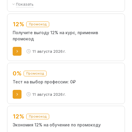
Показать
Эта скидка может использоваться вместе с
другими акционными предложениями на веб-
12%
Промокод
сайте и предоставляется исключительно
новым клиентам. Чтобы получить промокод,
Получите выгоду 12% на курс, применив
необходимо связаться с менеджером школы.
промокод
11 августа 2026 г.
0%
Промокод
Тест на выбор профессии: 0₽
11 августа 2026 г.
12%
Промокод
Экономия 12% на обучение по промокоду