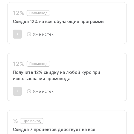
разработчик, Аналитик данных, Инженер по
тестированию, Python для анализа данных,
12%
Промокод
SQL для анализа данных, Финансовая
грамотность, Excel для анализа данных.
Скидка 12% на все обучающие программы
Уже истек
12%
Промокод
Получите 12% скидку на любой курс при
использовании промокода
Уже истек
%
Промокод
Скидка 7 процентов действует на все