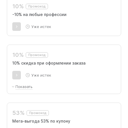
10%
Промокод
-10% на любые профессии
Уже истек
10%
Промокод
10% скидка при оформлении заказа
Уже истек
Показать
Новые пользователи получают скидку на
курс, которая суммируется с акциями сайта.
Код активируется через менеджера.
53%
Промокод
Мега-выгода 53% по купону