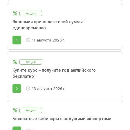
Дополнительная информация будет
предоставлена менеджером при
%
Акция
регистрации на обучающий курс.
Экономия при оплате всей суммы
единовременно.
11 августа 2026 г.
%
Акция
Купите курс – получите год английского
бесплатно
13 августа 2026 г.
%
Акция
Бесплатные вебинары с ведущими экспертами