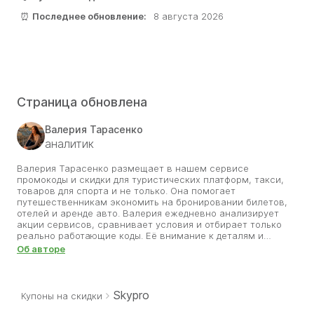
⏰
Последнее обновление:
8 августа 2026
Страница обновлена
Валерия Тарасенко
аналитик
Валерия Тарасенко размещает в нашем сервисе
промокоды и скидки для туристических платформ, такси,
товаров для спорта и не только. Она помогает
путешественникам экономить на бронировании билетов,
отелей и аренде авто. Валерия ежедневно анализирует
акции сервисов, сравнивает условия и отбирает только
реально работающие коды. Её внимание к деталям и
любовь к путешествиям позволяют находить самые
Об авторе
выгодные предложения, которые делают поездки
доступнее. Благодаря её работе пользователи сайта могут
открывать новые города и страны, используя проверенные
скидки. Валерия уверена, что с правильным промокодом
Skypro
Купоны на скидки
мечта о путешествии становится ближе.