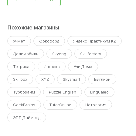
Похожие магазины
УчМет
Фоксфорд
Яндекс Практикум KZ
Делимобиль
Skyeng
Skillfactory
Тетрика
Инглекс
Учи.Дома
Skillbox
XYZ
Skysmart
Биглион
Турбозайм
Puzzle English
Lingualeo
GeekBrains
TutorOnline
Нетология
ЭПЛ Даймонд