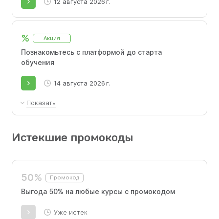
12 августа 2026 г.
%
Акция
Познакомьтесь с платформой до старта
обучения
14 августа 2026 г.
Показать
Ознакомьтесь с платформой перед
обучением, посмотрите как и где проходит
Истекшие промокоды
процесс
50%
Промокод
Выгода 50% на любые курсы с промокодом
Уже истек