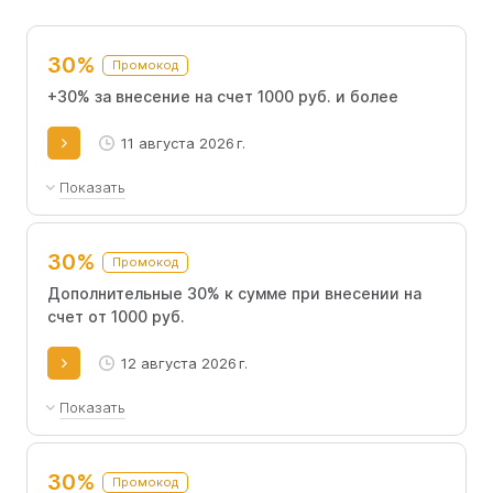
прямо в браузере – скачивать софт не требуется. Для
экономии доступны промокоды SnapStick.
30%
Промокод
+30% за внесение на счет 1000 руб. и более
11 августа 2026 г.
Показать
Используйте промокод при пополнении
баланса на сумму от 1000 рублей и получите
30%
Промокод
дополнительные +30%.
Дополнительные 30% к сумме при внесении на
счет от 1000 руб.
12 августа 2026 г.
Показать
Предложение работает при пополнении
счета не менее чем на 1000 рублей.
30%
Промокод