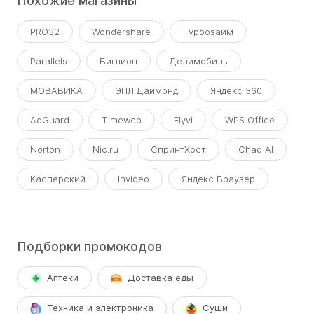
Похожие магазины
PRO32
Wondershare
Турбозайм
Parallels
Биглион
Делимобиль
МОВАВИКА
ЭПЛ Даймонд
Яндекс 360
AdGuard
Timeweb
Flyvi
WPS Office
Norton
Nic.ru
СпринтХост
Chad AI
Касперский
Invideo
Яндекс Браузер
Подборки промокодов
Аптеки
Доставка еды
Техника и электроника
Суши