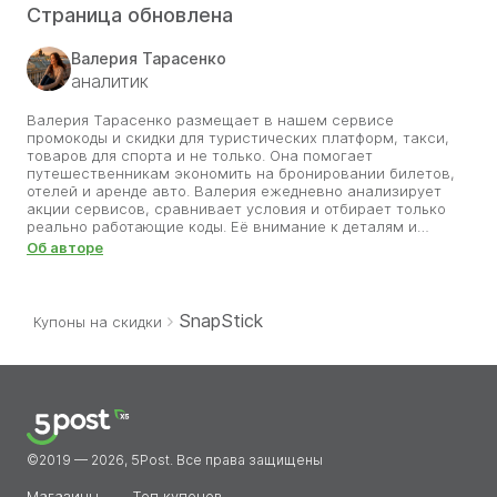
Страница обновлена
Валерия Тарасенко
аналитик
Валерия Тарасенко размещает в нашем сервисе
промокоды и скидки для туристических платформ, такси,
товаров для спорта и не только. Она помогает
путешественникам экономить на бронировании билетов,
отелей и аренде авто. Валерия ежедневно анализирует
акции сервисов, сравнивает условия и отбирает только
реально работающие коды. Её внимание к деталям и
любовь к путешествиям позволяют находить самые
Об авторе
выгодные предложения, которые делают поездки
доступнее. Благодаря её работе пользователи сайта могут
открывать новые города и страны, используя проверенные
скидки. Валерия уверена, что с правильным промокодом
SnapStick
Купоны на скидки
мечта о путешествии становится ближе.
©2019 — 2026, 5Post. Все права защищены
Магазины
Топ купонов