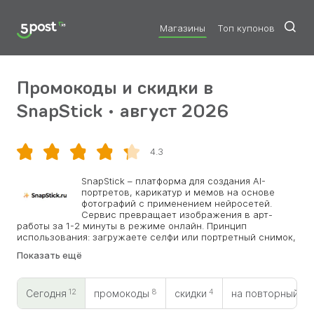
Магазины
Топ купонов
Промокоды и скидки в
SnapStick • август 2026
4.3
Скопировать
SnapStick – платформа для создания AI-
портретов, карикатур и мемов на основе
фотографий с применением нейросетей.
Сервис превращает изображения в арт-
работы за 1-2 минуты в режиме онлайн. Принцип
использования: загружаете селфи или портретный снимок,
определяете желаемый стиль, забираете готовый
Показать ещё
результат спустя минуту. AI-алгоритмы SnapStick
моментально конвертируют фото в десятки различных
художественных направлений. Финальные изображения
12
8
4
0
наносятся на холсты, чашки, футболки – отправка
Сегодня
промокоды
скидки
на повторный
осуществляется по всей России. Весь процесс происходит