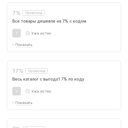
и распродажами.
7%
Промокод
Все товары дешевле на 7% с кодом
Уже истек
Показать
Не комбинируется с другими специальными
предложениями. Не применимо к
ассортименту распродаж.
17%
Промокод
Весь каталог с выгодо1 7% по коду
Уже истек
Показать
Не комбинируется с другими скидками и
акциями. Не применим во время распродаж.