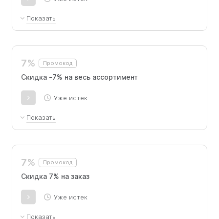
Показать
Скидка -7% на весь ассортимент. Не
суммируется с другими акциями и
промокодами. Не действует во время
7%
Промокод
распродаж.
Скидка -7% на весь ассортимент
Уже истек
Показать
Скидка -7% на весь ассортимент. Не
суммируется с другими акциями и
промокодами. Не действует во время
7%
Промокод
распродаж.
Скидка 7% на заказ
Уже истек
Показать