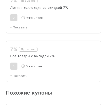
7%
Промокод
Летняя коллекция со скидкой 7%
Уже истек
Показать
Промокод можно использовать через
менеджера или на сайте, при этом он не
комбинируется с другими акциями и
7%
Промокод
предложениями.
Все товары с выгодой 7%
Уже истек
Показать
Скидка 7% предоставляется на весь
ассортимент. Активировать промокод можно
Похожие купоны
через менеджера или на сайте. Промокод не
комбинируется с иными акциями и
предложениями.