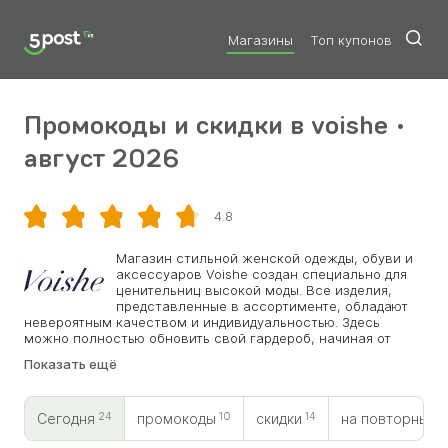
Магазины
Топ купонов
Промокоды и скидки в voishe •
август 2026
4.8
Скопировать
Магазин стильной женской одежды, обуви и
аксессуаров Voishe создан специально для
ценительниц высокой моды. Все изделия,
представленные в ассортименте, обладают
невероятным качеством и индивидуальностью. Здесь
можно полностью обновить свой гардероб, начиная от
классических, повседневных вариантов и заканчивая
Показать ещё
вечерними нарядами. Отшиваются коллекции на
проверенных производствах. Для того, чтобы покупки
приносили еще больше удовольствия, можно
24
10
14
0
воспользоваться привлекательной скидкой по промокоду
Сегодня
промокоды
скидки
на повторный
Voishe.