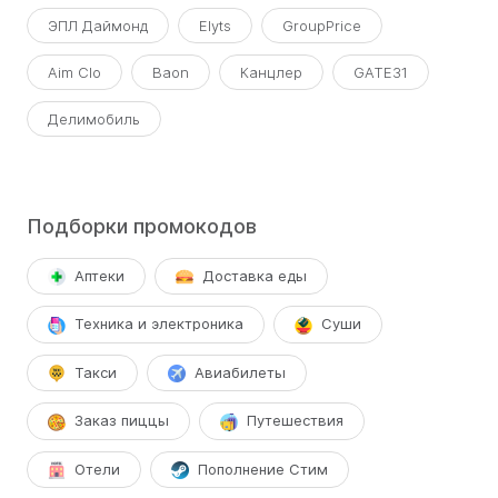
ЭПЛ Даймонд
Elyts
GroupPrice
Aim Clo
Baon
Канцлер
GATE31
Делимобиль
Подборки промокодов
Аптеки
Доставка еды
Техника и электроника
Суши
Такси
Авиабилеты
Заказ пиццы
Путешествия
Отели
Пополнение Стим