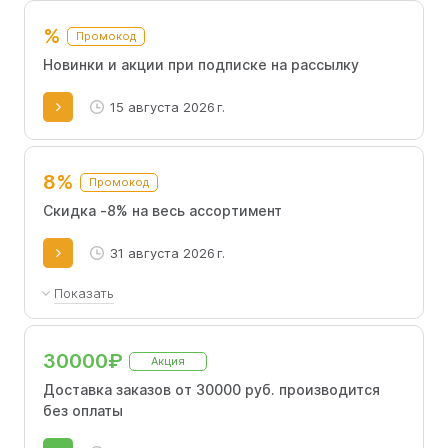
%
Промокод
Новинки и акции при подписке на рассылку
15 августа 2026 г.
8%
Промокод
Скидка -8% на весь ассортимент
31 августа 2026 г.
Показать
Скидка -8% на весь ассортимент. Не
суммируется с другими акциями и
30000₽
Акция
промокодами. Не действует во время
распродаж.
Доставка заказов от 30000 руб. производится
без оплаты