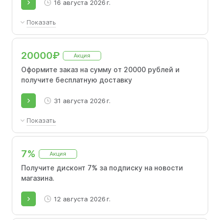
16 августа 2026 г.
Показать
При выборе доставки до пункта выдачи.
20000₽
Акция
Оформите заказ на сумму от 20000 рублей и
получите бесплатную доставку
31 августа 2026 г.
Показать
При оформлении заказа на сумму от 20 000
рублей доставка до пункта самовывоза
7%
Акция
осуществляется без дополнительной
оплаты. Итоговая стоимость доставки
Получите дисконт 7% за подписку на новости
определяется автоматически в процессе
магазина.
оформления в соответствии с тарифами
транспортной службы и зависит от
12 августа 2026 г.
населённого пункта получателя.