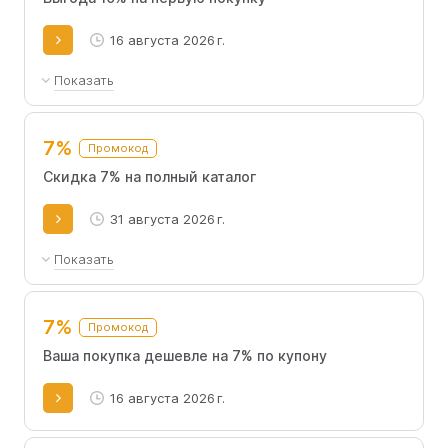
16 августа 2026 г.
Показать
Получите 10% скидки на ваш первый заказ стильной
женской одежды
7%
Промокод
Скидка 7% на полный каталог
31 августа 2026 г.
Показать
Предложение не комбинируется с другими
акциями и промокодами, неактивно в период
7%
Промокод
распродаж.
Ваша покупка дешевле на 7% по купону
16 августа 2026 г.