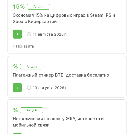
выборе категории «Все остальные покупки» с
15%
максимальным лимитом 1 000 ₽ в месяц
Акция
Экономия 15% на цифровых играх в Steam, PS и
Xbox с Киберкартой
11 августа 2026 г.
Показать
Действует в игровом магазине ВТБ
%
Акция
Платежный стикер ВТБ: доставка бесплатно
13 августа 2026 г.
%
Акция
Нет комиссии на оплату ЖКУ, интернета и
мобильной связи