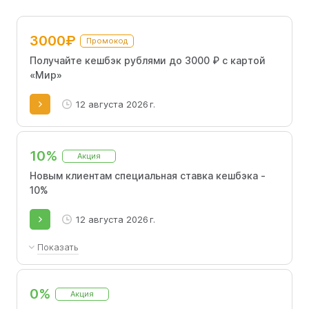
3000₽
Промокод
Получайте кешбэк рублями до 3000 ₽ с картой
«Мир»
12 августа 2026 г.
10%
Акция
Новым клиентам специальная ставка кешбэка -
10%
12 августа 2026 г.
Показать
При определении категории «Прочие траты»,
с установленным месячным лимитом в 1 000
0%
Акция
₽