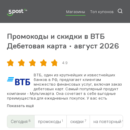
Магазины
Топ купонов
Промокоды и скидки в ВТБ
Дебетовая карта • август 2026
4.9
Скопировать
ВТБ, один из крупнейших и известнейших
банков в РФ, предлагает клиентам
множество финансовых услуг, включая заказ
дебетовых карт. Самый популярный продукт
компании - Мультикарта. Она сочетает в себе выгодные
преимущества для ежедневных покупок. У вас есть
отличная возможность получения кэшбэка за покупки и
Показать ещё
открыть дополнительно накопительный счет с
начислением процентов за остаток. Банк предлагает
бесплатное SMS-информирование о транзакциях, онлайн-
8
1
7
0
сервисы для управления счетом, а также различные
Сегодня
промокоды
скидки
на повторный
бонусы и скидки и промокоды ВТБ.