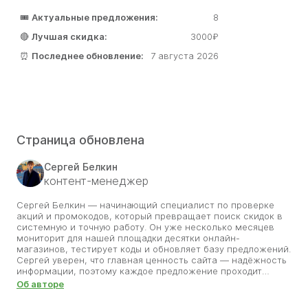
🎟️
Актуальные предложения:
8
🔴
Лучшая скидка:
3000₽
⏰
Последнее обновление:
7 августа 2026
Страница обновлена
Сергей Белкин
контент-менеджер
Сергей Белкин — начинающий специалист по проверке
акций и промокодов, который превращает поиск скидок в
системную и точную работу. Он уже несколько месяцев
мониторит для нашей площадки десятки онлайн-
магазинов, тестирует коды и обновляет базу предложений.
Сергей уверен, что главная ценность сайта — надёжность
информации, поэтому каждое предложение проходит
проверку на корректность и сроки. Его цель — помочь
Об авторе
пользователям экономить без потери времени и сомнений.
Благодаря его внимательности разделы со скидками