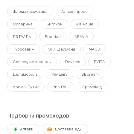
Фармакосметика
Алиэкспресс
Сиберина
Биглион
Ив Роше
ЛЭТУАЛЬ
Erborian
ARAVIA
Турбозайм
ЭПЛ Даймонд
NAOS
Созвездие красоты
Davines
EVITA
Делимобиль
Рандеву
BBcream
Арома-Бутик
Рив Гош
АромаКод
Подборки промокодов
Аптеки
Доставка еды