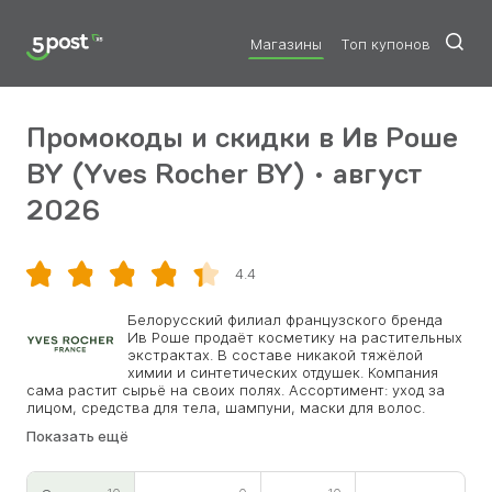
Магазины
Топ купонов
Промокоды и скидки в Ив Роше
BY (Yves Rocher BY) • август
2026
Скопировать
4.4
Белорусский филиал французского бренда
Ив Роше продаёт косметику на растительных
экстрактах. В составе никакой тяжёлой
химии и синтетических отдушек. Компания
сама растит сырьё на своих полях. Ассортимент: уход за
лицом, средства для тела, шампуни, маски для волос.
Отдельный раздел декоративная косметика и мужская
Показать ещё
линия. Консультанты в онлайн-чате помогают подобрать
средство под тип кожи. Доставка по стране бесплатная
при заказе от определённой суммы. Участники программы