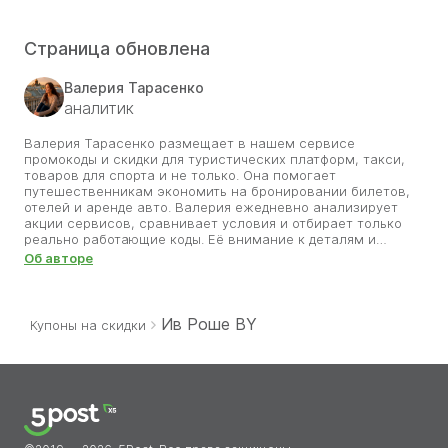
Страница обновлена
Валерия Тарасенко
аналитик
Валерия Тарасенко размещает в нашем сервисе
промокоды и скидки для туристических платформ, такси,
товаров для спорта и не только. Она помогает
путешественникам экономить на бронировании билетов,
отелей и аренде авто. Валерия ежедневно анализирует
акции сервисов, сравнивает условия и отбирает только
реально работающие коды. Её внимание к деталям и
любовь к путешествиям позволяют находить самые
Об авторе
выгодные предложения, которые делают поездки
доступнее. Благодаря её работе пользователи сайта могут
открывать новые города и страны, используя проверенные
скидки. Валерия уверена, что с правильным промокодом
Ив Роше BY
Купоны на скидки
мечта о путешествии становится ближе.