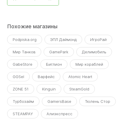
Похожие магазины
Podpiska.org
ЭПЛ Даймонд
ИгроРай
Мир Танков
GamePark
Делимобиль
GabeStore
Биглион
Мир кораблей
GGSel
Варфейс
Atomic Heart
ZONE 51
Kinguin
SteamGold
Турбозайм
GamersBase
Тюлень Стор
STEAMPAY
Алиэкспресс