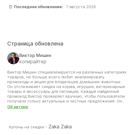
⏰
Последнее обновление:
7 августа 2026
Страница обновлена
Виктор Мишин
копирайтер
Виктор Мишин специализируется на различных категориях
товаров, но больше всего любит анализировать
промокоды и акции для владельцев домашних животных.
Он отслеживает скидки на корма, игрушки, ветеринарные
товары и аксессуары для питомцев. Каждый найденный
промокод Виктор проверяет вручную, чтобы пользователи
получали только актуальные и честные предложения. Он
знает, как важно обеспечить любимцев качественными
Об авторе
товарами без лишних затрат. Благодаря его труду
покупатели зоотоваров могут радовать своих питомцев,
экономя на каждом заказе. Виктор считает, что забота о
животных должна быть не только ответственной, но и
Zaka Zaka
Купоны на скидки
разумно выгодной.