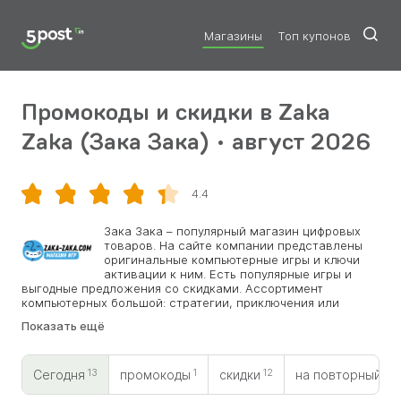
Магазины
Топ купонов
Промокоды и скидки в Zaka
Zaka (Зака Зака) • август 2026
4.4
Скопировать
Зака Зака – популярный магазин цифровых
товаров. На сайте компании представлены
оригинальные компьютерные игры и ключи
активации к ним. Есть популярные игры и
выгодные предложения со скидками. Ассортимент
компьютерных большой: стратегии, приключения или
симуляторы. Каждому пользователю разрешено скачивать
Показать ещё
игры и оставлять о них отзывы. Вся продукция
распределена по алфавиту, названию и жанрам. Онлайн-
магазин имеет хорошую репутацию среди геймеров. Здесь
13
1
12
0
вы сможете легко найти множество новинок, а если
Сегодня
промокоды
скидки
на повторный
примените промокоды Zaka Zaka, то получите хорошую