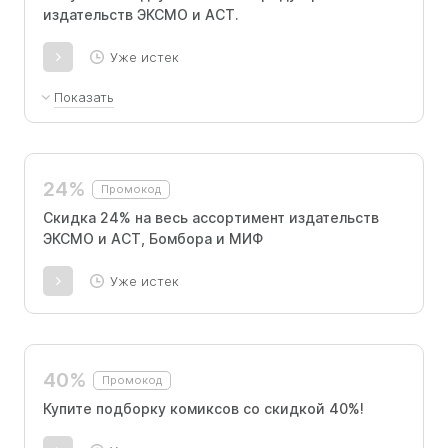
издательств ЭКСМО и АСТ.
Уже истек
Показать
Исключаются из акции следующие категории
товаров: товары, предзаказанные книги,
книги в кожаном переплете, товары для
24%
Промокод
хобби и творчества, а также книги, не
участвующие в акции.
Скидка 24% на весь ассортимент издательств
ЭКСМО и АСТ, Бомбора и МИФ
Уже истек
40%
Промокод
Купите подборку комиксов со скидкой 40%!