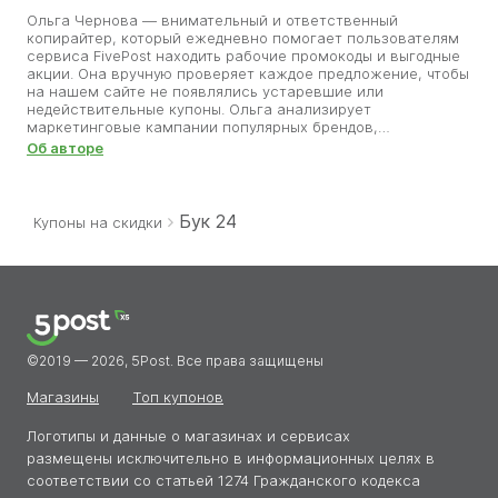
Ольга Чернова — внимательный и ответственный
копирайтер, который ежедневно помогает пользователям
сервиса FivePost находить рабочие промокоды и выгодные
акции. Она вручную проверяет каждое предложение, чтобы
на нашем сайте не появлялись устаревшие или
недействительные купоны. Ольга анализирует
маркетинговые кампании популярных брендов,
отслеживает сроки акций и заполняет информацией
Об авторе
страницы компаний и брендов. Для неё важно, чтобы
каждая публикация была полезной и честной. Ольга
считает, что выгодные покупки — это не случайность, а
результат внимательной работы с информацией.
Бук 24
Купоны на скидки
©2019 — 2026, 5Post. Все права защищены
Магазины
Топ купонов
Логотипы и данные о магазинах и сервисах
размещены исключительно в информационных целях в
соответствии со статьей 1274 Гражданского кодекса