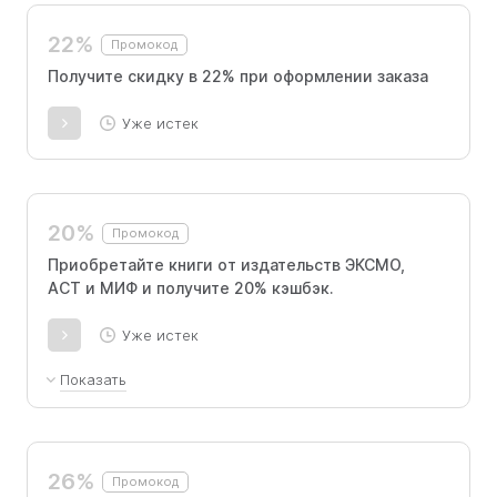
22%
Промокод
Получите скидку в 22% при оформлении заказа
Уже истек
20%
Промокод
Приобретайте книги от издательств ЭКСМО,
АСТ и МИФ и получите 20% кэшбэк.
Уже истек
Показать
Ограничения касаются изданий в твердом
переплете, товаров из категории "Хобби и
рукоделие", изданий с значком "Акции не
26%
Промокод
распространяются" и книг от других