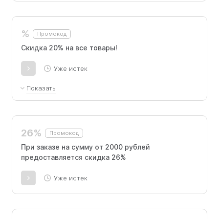
%
Промокод
Скидка 20% на все товары!
Уже истек
Показать
С помощью специального кода вы можете
приобрести книги по сниженной цене.
Промокод не распространяется на товары,
26%
Промокод
доступные для предварительного заказа, а
также на специальные предложения. Это
При заказе на сумму от 2000 рублей
специальное предложение ограничено по
предоставляется скидка 26%
времени.
Уже истек