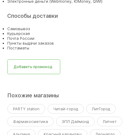
Электронные деньги (Webmoney, ЮMoney, QIWI)
Способы доставки
Самовывоз
Курьерская
Почта России
Пункты выдачи заказов
Постаматы
Добавить промокод
Похожие магазины
PARTY station
Читай-город
ЛитГород
Фармакосметика
ЭПЛ Даймонд
Литнет
Альпина
Красный карандаш
Леонардо