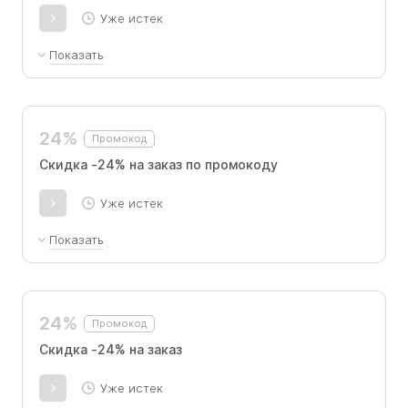
Уже истек
Показать
Экономия 25% на весь заказ. Не
распространяется на электронные
подарочные сертификаты, книги в кожаном
24%
Промокод
переплёте и товары с пометкой «Акции на
данный товар не распространяются». Скидка
Скидка -24% на заказ по промокоду
учитывается при расчёте стоимости
доставки.
Уже истек
Показать
Предложение действует на весь
ассортимент – кроме отдельных позиций.
24%
Промокод
Скидка -24% на заказ
Уже истек