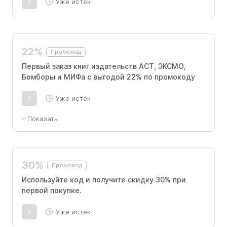
Уже истек
22%
Промокод
Первый заказ книг издательств АСТ, ЭКСМО,
Бомборы и МИФа с выгодой 22% по промокоду
Уже истек
Показать
Товары, находящиеся в статусе "Предзаказ",
книги с раздела «Книги в кожаном
переплете», товары из раздела «Хобби и
30%
Промокод
творчество», а также книги с пометкой
«Акции на данный товар не
Используйте код и получите скидку 30% при
распространяются» не участвуют в акции по
первой покупке.
скидке. Промокод действителен только для
зарегистрированных пользователей.
Уже истек