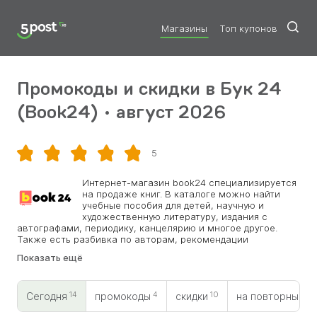
Магазины
Топ купонов
Промокоды и скидки в Бук 24
(Book24) • август 2026
5
Скопировать
Интернет-магазин book24 специализируется
на продаже книг. В каталоге можно найти
учебные пособия для детей, научную и
художественную литературу, издания с
автографами, периодику, канцелярию и многое другое.
Также есть разбивка по авторам, рекомендации
знаменитостей, подарки и товары со скидкой. В каталоге
Показать ещё
представлены труды отечественных и зарубежных
писателей, поэтов, ученых. Для тех, кто планирует
покупать по-крупному или делать приобретения на
14
4
10
0
регулярной основе, действуют промокоды Бук 24. Они
Сегодня
промокоды
скидки
на повторный
открывают доступ к всевозможным скидкам и акциям,