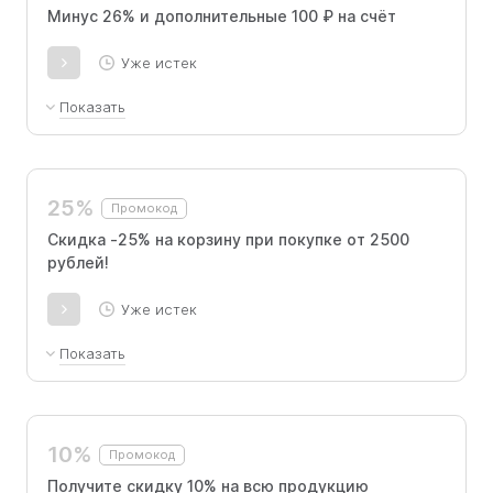
издательств, кроме Эксмо-АСТ.
Минус 26% и дополнительные 100 ₽ на счёт
Уже истек
Показать
Получите скидку 26% при покупке книг на
сумму свыше 1000 рублей
25%
Промокод
Скидка -25% на корзину при покупке от 2500
рублей!
Уже истек
Показать
Используйте промокод, чтобы получить
скидку 25% при покупке от 2500 рублей.
10%
Промокод
Получите скидку 10% на всю продукцию