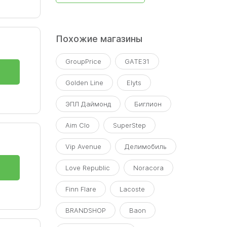
Похожие магазины
GroupPrice
GATE31
Golden Line
Elyts
ЭПЛ Даймонд
Биглион
Aim Clo
SuperStep
Vip Avenue
Делимобиль
Love Republic
Noracora
Finn Flare
Lacoste
BRANDSHOP
Baon