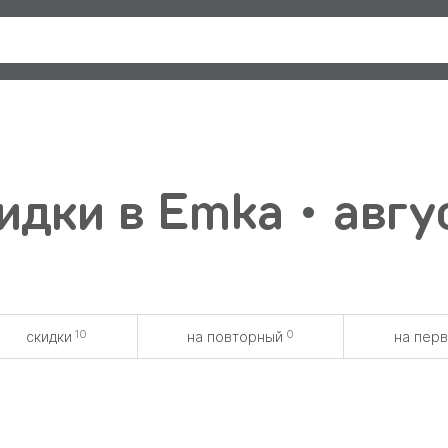
идки в Emka • авгу
10
0
скидки
на повторный
на пер