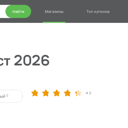
Найти
Магазины
Топ купонов
ст 2026
4.3
0
вый