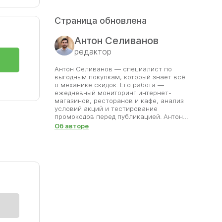
Страница обновлена
Антон Селиванов
редактор
Антон Селиванов — специалист по
выгодным покупкам, который знает всё
о механике скидок. Его работа —
ежедневный мониторинг интернет-
магазинов, ресторанов и кафе, анализ
условий акций и тестирование
промокодов перед публикацией. Антон
уверен, что экономия должна быть
Об авторе
честной и прозрачной, поэтому на сайт
попадают только проверенные
предложения. Он помогает
пользователям сэкономить время и
деньги, исключая неактуальные и
фальшивые коды. Благодаря его
внимательности каждый может
совершать покупки с уверенностью, что
скидка работает и приносит пользу.