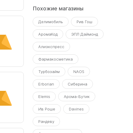
Похожие магазины
ь
Делимобиль
Рив Гош
АромаКод
ЭПЛ Даймонд
Алиэкспресс
Фармакосметика
Турбозайм
NAOS
Erborian
Сиберина
Elemis
Арома-Бутик
Ив Роше
Davines
Рандеву