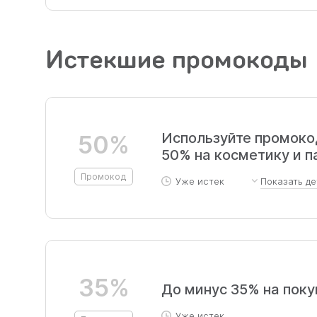
Истекшие промокоды
Используйте промокод
50%
50% на косметику и
Промокод
Уже истек
Показать
де
Уход за кожей, телом, вол
другими акциями. Исключе
35%
До минус 35% на поку
Уже истек