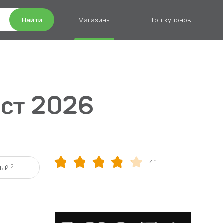
Найти
Магазины
Топ купонов
уст 2026
4.1
2
вый