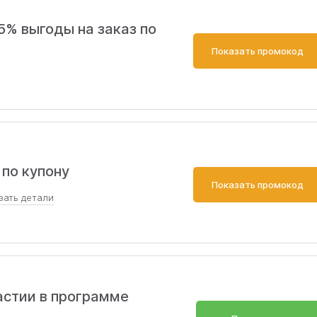
5% выгоды на заказ по
Показать промокод
 по купону
Показать промокод
зать
детали
кроме товаров определенных брендов.
Скопировать
астии в программе