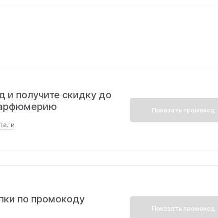
 и получите скидку до
 парфюмерию
Показать промокод
тали
осами, макияж и парфюмерия. Скидка не сочетается с
ния возможны.
пки по промокоду
Показать промокод