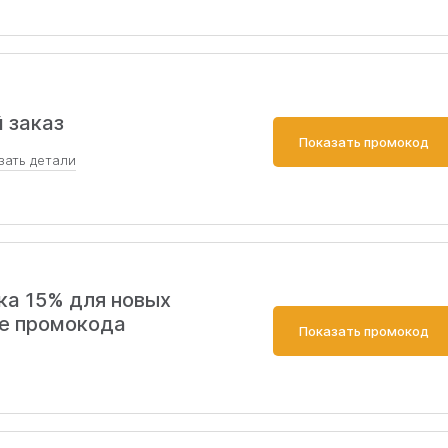
от 10 000 руб. Для авторизованных пользователей. Ест
 заказ
Показать промокод
зать
детали
 вы можете получить скидку на все продукты, за
 брендов. Чтобы воспользоваться необходимо
ка 15% для новых
де промокода
Показать промокод