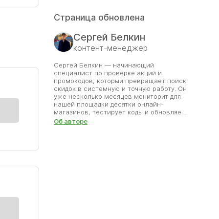
Страница обновлена
Сергей Белкин
контент-менеджер
Сергей Белкин — начинающий
специалист по проверке акций и
промокодов, который превращает поиск
скидок в системную и точную работу. Он
уже несколько месяцев мониторит для
нашей площадки десятки онлайн-
магазинов, тестирует коды и обновляет
базу предложений. Сергей уверен, что
Об авторе
главная ценность сайта — надёжность
информации, поэтому каждое
предложение проходит проверку на
корректность и сроки. Его цель —
помочь пользователям экономить без
потери времени и сомнений. Благодаря
его внимательности разделы со
скидками всегда актуальны. Сергей
делает всё, чтобы покупки оставались
приятными, а найденные им промокоды
приносили выгоду.