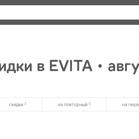
дки в EVITA • авг
3
0
скидки
на повторный
на пер