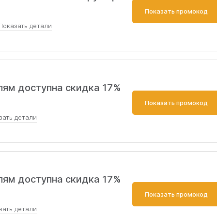
Показать промокод
Показать
детали
ограмме лояльности и получите 5000 руб кешбэка.
лям доступна скидка 17%
Показать промокод
зать
детали
а сайте при покупке от 10 000 руб (есть исключения, не
иями).
лям доступна скидка 17%
Показать промокод
зать
детали