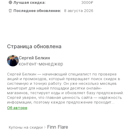
🔴
Лучшая скидка:
3000₽
⏰
Последнее обновление:
8 августа 2026
Страница обновлена
Сергей Белкин
контент-менеджер
Сергей Белкин — начинающий специалист по проверке
акций и промокодов, который превращает поиск скидок в
системную и точную работу. Он уже несколько месяцев
мониторит для нашей площадки десятки онлайн-
магазинов, тестирует коды и обновляет базу предложений.
Сергей уверен, что главная ценность сайта — надёжность
информации, поэтому каждое предложение проходит
проверку на корректность и сроки. Его цель — помочь
Об авторе
пользователям экономить без потери времени и сомнений.
Благодаря его внимательности разделы со скидками
всегда актуальны. Сергей делает всё, чтобы покупки
оставались приятными, а найденные им промокоды
Finn Flare
Купоны на скидки
приносили выгоду.