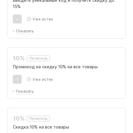
Введите уникальный код и получите скидку до
15%
Уже истек
Показать
Скидка 15% на первую покупку
Скидка 5% на повторные покупки
10%
Промокод
Промокод на скидку 10% на все товары
Уже истек
Показать
Скидка -10% на первый заказ, суммируется с
действующими скидками. Скидка -5% на
повторный заказ, суммируется с
10%
Промокод
действующими скидками
Скидка 10% на все товары