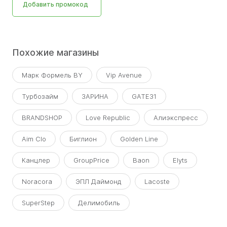
Добавить промокод
Похожие магазины
Марк Формель BY
Vip Avenue
Турбозайм
ЗАРИНА
GATE31
BRANDSHOP
Love Republic
Алиэкспресс
Aim Clo
Биглион
Golden Line
Канцлер
GroupPrice
Baon
Elyts
Noracora
ЭПЛ Даймонд
Lacoste
SuperStep
Делимобиль