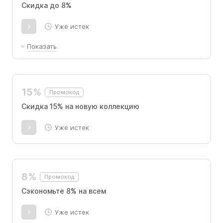
Скидка до 8%
Уже истек
Показать
Скидка 8% на все товары, суммируется с
действующими скидками на первую покупку
Скидка 5% на все товары, суммируется с
15%
Промокод
действующими скидками,на повторные
покупки
Скидка 15% на новую коллекцию
Уже истек
8%
Промокод
Сэкономьте 8% на всем
Уже истек