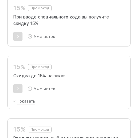
15%
Промокод
При вводе специального кода вы получите
скидку 15%
Уже истек
15%
Промокод
Скидка до 15% на заказ
Уже истек
Показать
Скидка 15% на все товары, суммируется с
действующими скидками на первую
покупкуСкидка 5% на все товары,
15%
Промокод
суммируется с действующими скидками,на
повторные покупки