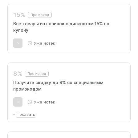
суммируется с действующими
предложениями для первой покупки.
15%
Промокод
Все товары из новинок с дисконтом 15% по
купону
Уже истек
8%
Промокод
Получите скидку до 8% со специальным
промокодом
Уже истек
Показать
Скидка -8% на первую покупку и -5% на повторную
покупку, суммируется с действующими скидками