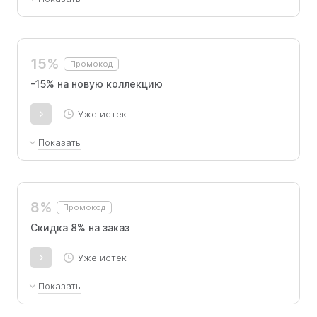
-8% на весь ассортимент. Скидка
суммируется с действующими
предложениями для первой покупки.
15%
Промокод
-15% на новую коллекцию
Уже истек
Показать
-15% на каждый товар из новой коллекции.
8%
Промокод
Скидка 8% на заказ
Уже истек
Показать
-8% на весь ассортимент. Скидка