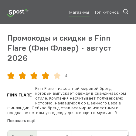
Магазины
Топ купонов
Промокоды и скидки в Finn
Flare (Фин Флаер) • август
2026
Скопировать
4
Finn Flare - известный мировой бренд,
который выпускает одежду в скандинавском
стиле. Компания насчитывает полувековую
историю, начавшуюся со швейного цеха в
Финляндии. Сейчас бренд стал всемирно известным и
предлагает стильную одежду для женщин и мужчин. В
онлайн-магазине компании вы найдете тщательно
Показать ещё
продуманные куртки и пуховики, стильные повседневные
наряды, уютные вязаные изделия и аксессуары. Коллекции
этого бренда высоко оценивают те, кто ценит комфорт и