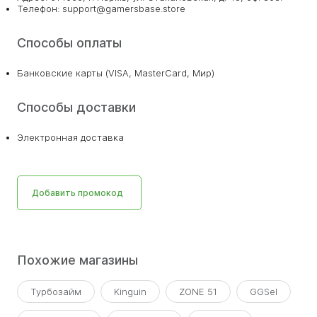
Телефон: support@gamersbase.store
Способы оплаты
Банковские карты (VISA, MasterCard, Мир)
Способы доставки
Электронная доставка
Добавить промокод
Похожие магазины
Турбозайм
Kinguin
ZONE 51
GGSel