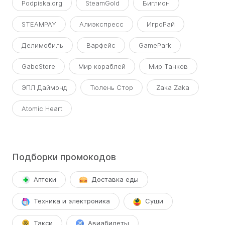
Podpiska.org
SteamGold
Биглион
STEAMPAY
Алиэкспресс
ИгроРай
Делимобиль
Варфейс
GamePark
GabeStore
Мир кораблей
Мир Танков
ЭПЛ Даймонд
Тюлень Стор
Zaka Zaka
Atomic Heart
Подборки промокодов
Аптеки
Доставка еды
Техника и электроника
Суши
Такси
Авиабилеты