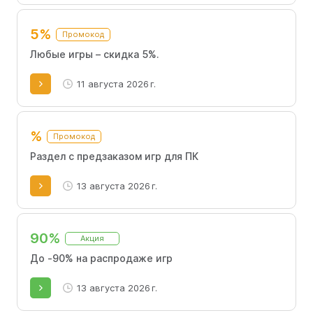
5%
Промокод
Любые игры – скидка 5%.
11 августа 2026 г.
%
Промокод
Раздел с предзаказом игр для ПК
13 августа 2026 г.
90%
Акция
До -90% на распродаже игр
13 августа 2026 г.