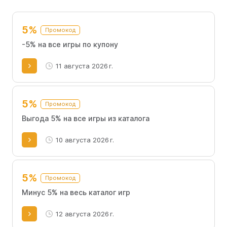
вы можете следить за актуальными предложениями и
промокодами GamersBase на веб-сайте магазина.
5%
Промокод
-5% на все игры по купону
11 августа 2026 г.
5%
Промокод
Выгода 5% на все игры из каталога
10 августа 2026 г.
5%
Промокод
Минус 5% на весь каталог игр
12 августа 2026 г.