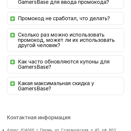
GamersBase для ввода промокода?
Промокод не сработал, что делать?
Сколько раз можно использовать
промокод, может ли их использовать
другой человек?
Как часто обновляются купоны для
GamersBase?
Какая максимальная скидка у
GamersBase?
Контактная информация
Адрес: 614066, г. Пермь, ул. Стахановская, д. 45, оф. 803.