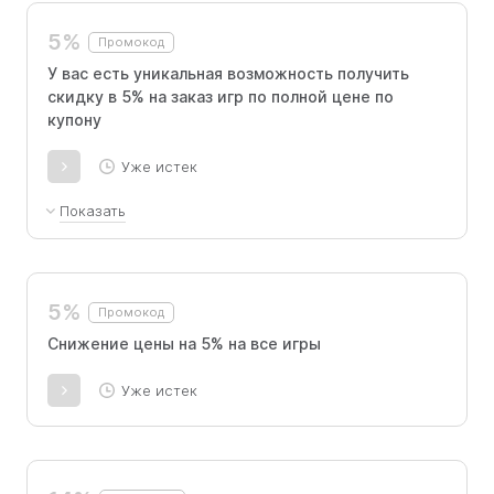
5%
Промокод
У вас есть уникальная возможность получить
скидку в 5% на заказ игр по полной цене по
купону
Уже истек
Показать
Промокод доступен только при оформлении
заказа на сайте, в мобильном приложении он
не работает.
5%
Промокод
Снижение цены на 5% на все игры
Уже истек