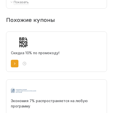
Показать
Промокод действителен только для сайта,
не для моб. приложения
Похожие купоны
Скидка 10% по промокоду!
Экономия 7% распространяется на любую
программу