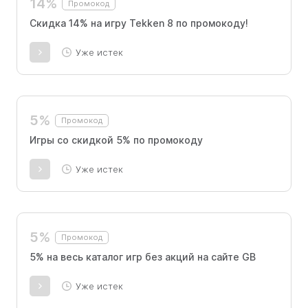
14%
Промокод
Скидка 14% на игру Tekken 8 по промокоду!
Уже истек
5%
Промокод
Игры со скидкой 5% по промокоду
Уже истек
5%
Промокод
5% на весь каталог игр без акций на сайте GB
Уже истек