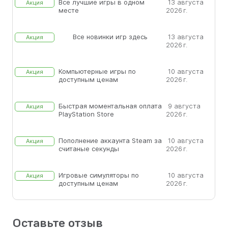
Все лучшие игры в одном
13 августа
Акция
месте
2026 г.
Все новинки игр здесь
13 августа
Акция
2026 г.
Компьютерные игры по
10 августа
Акция
доступным ценам
2026 г.
Быстрая моментальная оплата
9 августа
Акция
PlayStation Store
2026 г.
Пополнение аккаунта Steam за
10 августа
Акция
считаные секунды
2026 г.
Игровые симуляторы по
10 августа
Акция
доступным ценам
2026 г.
Оставьте отзыв