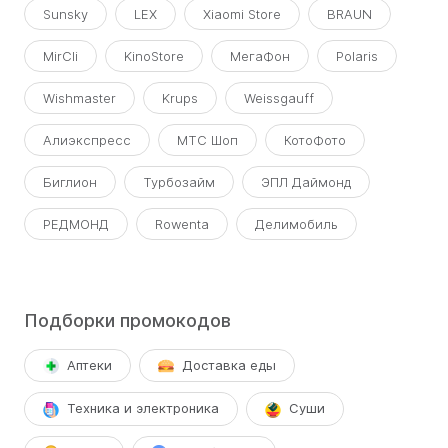
Sunsky
LEX
Xiaomi Store
BRAUN
MirCli
KinoStore
МегаФон
Polaris
Wishmaster
Krups
Weissgauff
Алиэкспресс
МТС Шоп
КотоФото
Биглион
Турбозайм
ЭПЛ Даймонд
РЕДМОНД
Rowenta
Делимобиль
Подборки промокодов
Аптеки
Доставка еды
Техника и электроника
Суши