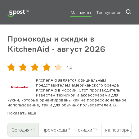
Магазины
Топ купонов
Промокоды и скидки в
KitchenAid • август 2026
4.2
Скопировать
KitchenAid является официальным
представителем американского бренда
KitchenAid в России. Этот производитель
известен техникой и аксессуарами для
кухни, которые ориентированы как на профессиональное
использование, так и для обычных пользователей. В
магазине вы найдете различные виды посуды, планетарные
Показать ещё
миксеры, чайники, блендеры, варочные панели и т. д. На
сайте предлагаются различные акции, скидки и бонусы,
такие как карта постоянного покупателя или промокоды
25
3
22
0
KitchenAid. Магазин предоставляет удобные условия
Сегодня
промокоды
скидки
на повторный
доставки, в том числе курьером по Москве, и различные