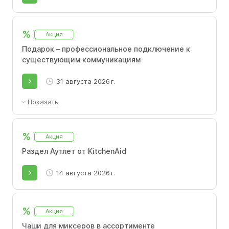
%
Акция
Подарок – профессиональное подключение к
существующим коммуникациям
31 августа 2026 г.
Показать
Профессиональное подключение на готовые
коммуникации в подарок при покупке
%
Акция
встраиваемой техники для кухни.
Раздел Аутлет от KitchenAid
14 августа 2026 г.
%
Акция
Чаши для миксеров в ассортименте