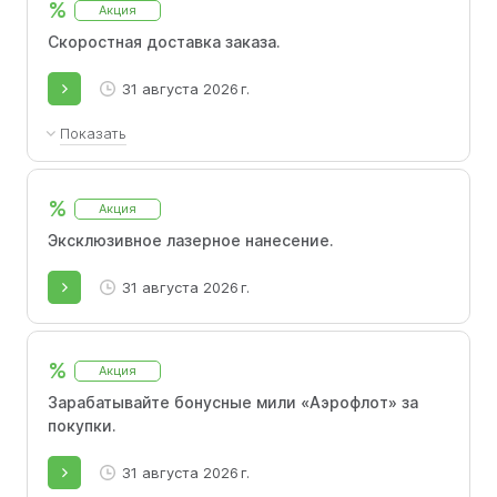
%
кодами и доступна для всех пользователей.
Акция
Скоростная доставка заказа.
31 августа 2026 г.
Показать
Экспресс-доставка доступна в пределах
МКАД по Москве.
%
Акция
Эксклюзивное лазерное нанесение.
31 августа 2026 г.
%
Акция
Зарабатывайте бонусные мили «Аэрофлот» за
покупки.
31 августа 2026 г.