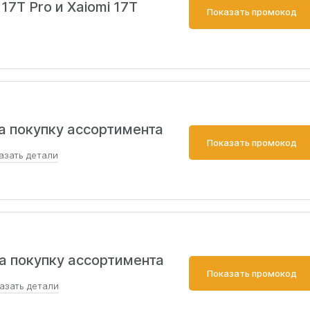
17T Pro и Xaiomi 17T
Показать промокод
а покупку ассортимента
Показать промокод
азать
детали
5000₽. Совместима с другими акциями, но не применяет
дарком. Доставка – всегда платная.
а покупку ассортимента
Показать промокод
азать
детали