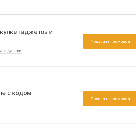
15000₽. Совместима с другими акциями, но не применяет
дарком. Доставка – всегда платная.
купке гаджетов и
Показать промокод
зать
детали
мартфоны / умные устройства / аксессуары.
ле с кодом
Показать промокод
Скопировать