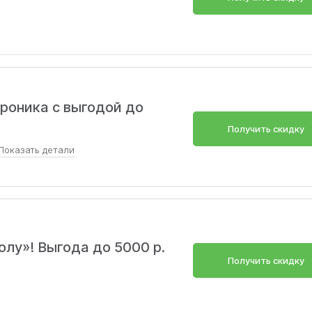
роника с выгодой до
Получить скидку
Показать
детали
фоны и планшеты. Для всех пользователей. Без ограничений на
руется с другими акциями. Действует на выделенный ассортимент
олу»! Выгода до 5000 р.
Получить скидку