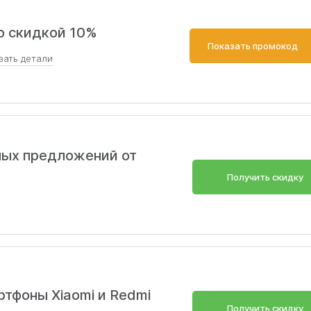
о скидкой 10%
Показать промокод
зать
детали
\/400 рублей.
ных предложений от
Получить скидку
тфоны Xiaomi и Redmi
Получить скидку