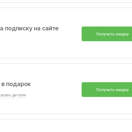
а подписку на сайте
Получить скидку
р в подарок
Получить скидку
казать
детали
льного устройства, поддерживающего SIM-карту, с
дрес, вы получите 3 месяца бесплатной мобильной связи