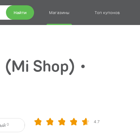
Найти
Магазины
Топ купонов
 (Mi Shop) •
4.7
0
вый