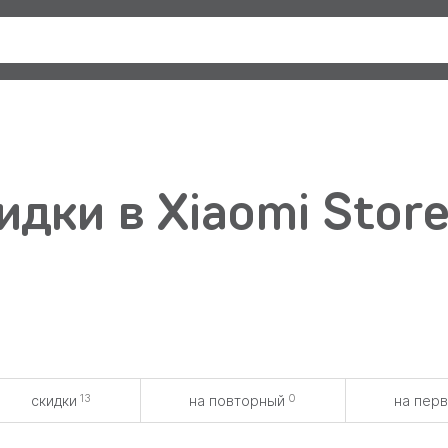
дки в Xiaomi Store
13
0
скидки
на повторный
на пер