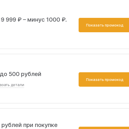
9 999 ₽ – минус 1000 ₽.
Показать промокод
до 500 рублей
Показать промокод
азать
детали
 (от 20000₽), 300₽ – на экосистему (от 5000₽), 200₽ –
00₽). Не действует при онлайн-оплате. Доставка – все
рублей при покупке