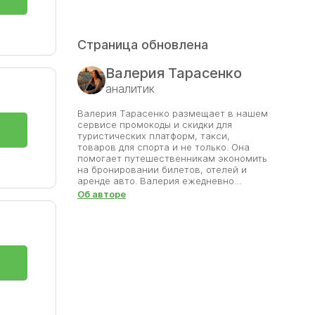
Страница обновлена
Валерия Тарасенко
аналитик
Валерия Тарасенко размещает в нашем
сервисе промокоды и скидки для
туристических платформ, такси,
товаров для спорта и не только. Она
помогает путешественникам экономить
на бронировании билетов, отелей и
аренде авто. Валерия ежедневно
анализирует акции сервисов,
Об авторе
сравнивает условия и отбирает только
реально работающие коды. Её внимание
к деталям и любовь к путешествиям
позволяют находить самые выгодные
предложения, которые делают поездки
доступнее. Благодаря её работе
пользователи сайта могут открывать
новые города и страны, используя
проверенные скидки. Валерия уверена,
что с правильным промокодом мечта о