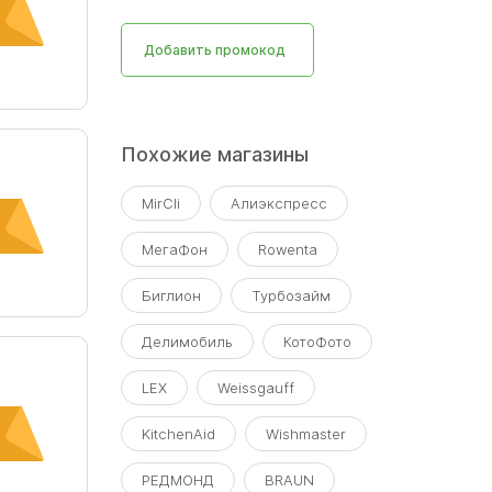
Добавить промокод
Похожие магазины
MirCli
Алиэкспресс
МегаФон
Rowenta
Биглион
Турбозайм
ся к
Делимобиль
КотоФото
LEX
Weissgauff
KitchenAid
Wishmaster
РЕДМОНД
BRAUN