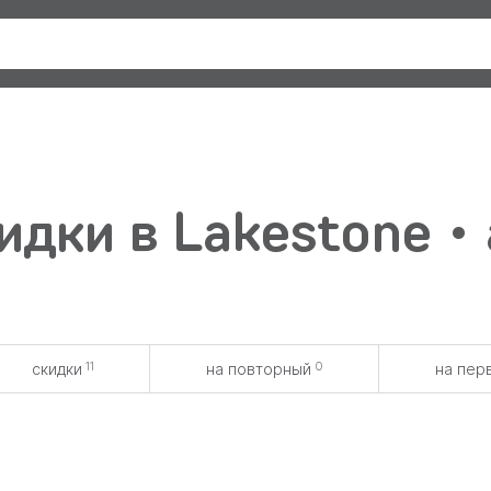
дки в Lakestone •
11
0
скидки
на повторный
на пер