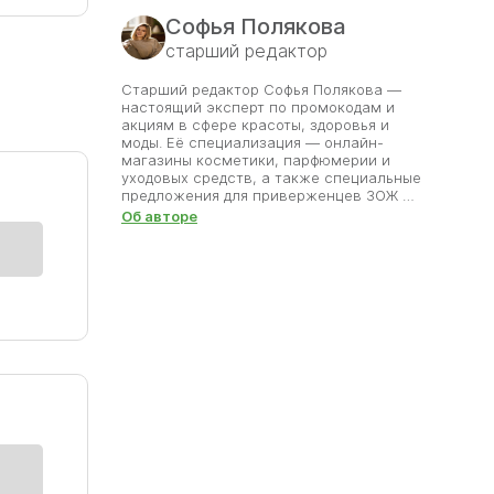
Софья Полякова
cтарший редактор
Старший редактор Софья Полякова —
настоящий эксперт по промокодам и
акциям в сфере красоты, здоровья и
моды. Её специализация — онлайн-
магазины косметики, парфюмерии и
уходовых средств, а также специальные
предложения для приверженцев ЗОЖ и
модников. Софья тщательно проверяет
Об авторе
каждое предложение: от промокодов на
уходовую косметику до акций на
профессиональные процедуры. Она
анализирует сезонные распродажи,
тестирует условия скидок и делится
только теми предложениями, которые
реально помогают сэкономить.
Благодаря её работе пользователи
сайта могут позволить себе больше, не
выходя за рамки бюджета, и находить
качественные средства по приятным
ценам.