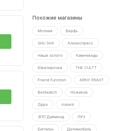
Похожие магазины
Молния
Верфь
SHU SHA
Алиэкспресс
Наше золото
Камневеды
Ювелирочка
THE CULTT
лько
Friend Function
ARNY PRAHT
ии
Bestwatch
Ножиков
Zippo
Askent
ЭПЛ Даймонд
ЛУЧ
вары
Биглион
Делимобиль