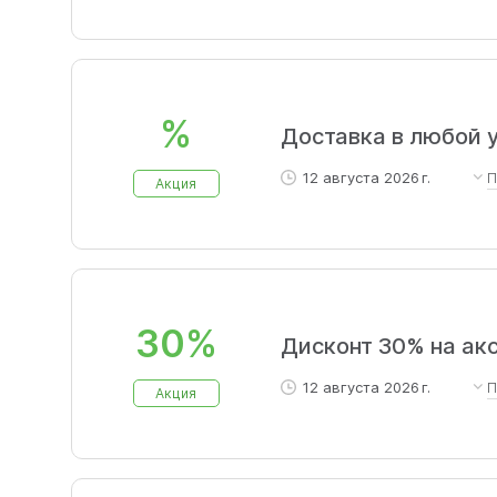
%
Доставка в любой у
12 августа 2026 г.
П
Акция
Бесплатная доставка по
преимущество сервиса. 
при получении заказа. 
проверить качество това
30%
делают получение заказ
Дисконт 30% на а
12 августа 2026 г.
П
Акция
Скидка на любые аксесс
для ухода за кожей.