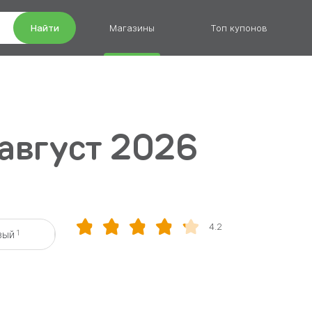
Найти
Магазины
Топ купонов
 август 2026
4.2
1
вый