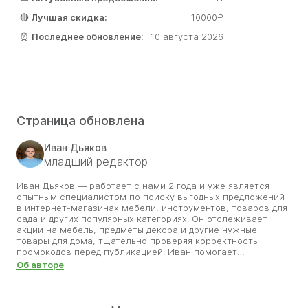
🔴
Лучшая скидка:
10000₽
⏰
Последнее обновление:
10 августа 2026
Страница обновлена
Иван Дьяков
младший редактор
Иван Дьяков — работает с нами 2 года и уже является
опытным специалистом по поиску выгодных предложений
в интернет-магазинах мебели, инструментов, товаров для
сада и других популярных категориях. Он отслеживает
акции на мебель, предметы декора и другие нужные
товары для дома, тщательно проверяя корректность
промокодов перед публикацией. Иван помогает
пользователям выбирать стильные и качественные вещи,
Об авторе
не переплачивая. В своей работе он делает акцент на
надёжности и актуальности — публикует только реальные
скидки, проверенные вручную. Благодаря его
внимательности обустройство дома становится не просто