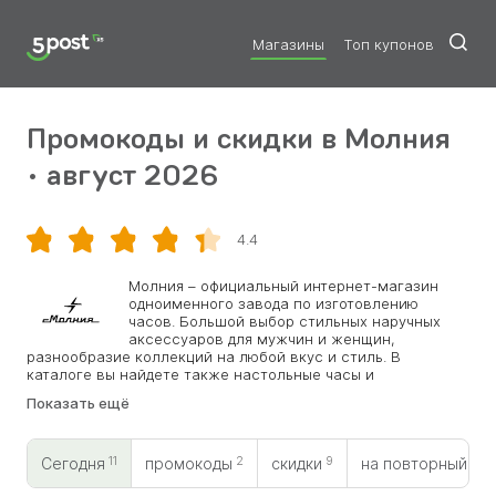
Магазины
Топ купонов
Промокоды и скидки в Молния
• август 2026
4.4
Скопировать
Молния – официальный интернет-магазин
одноименного завода по изготовлению
часов. Большой выбор стильных наручных
аксессуаров для мужчин и женщин,
разнообразие коллекций на любой вкус и стиль. В
каталоге вы найдете также настольные часы и
дополнительные принадлежности: кожаные ремешки и
Показать ещё
элегантные браслеты. Гарантия на продукцию до двух лет,
а доставка возможна по всему миру. На сайте можно
ознакомиться с историей завода, посмотреть процесс
11
2
9
0
создания продукции и прочитать информационные статьи.
Сегодня
промокоды
скидки
на повторный
Действуют сезонные распродажи, скидки на предзаказ,