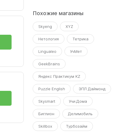
Похожие магазины
Skyeng
XYZ
Нетология
Тетрика
Lingualeo
УчМет
GeekBrains
Яндекс Практикум KZ
Puzzle English
ЭПЛ Даймонд
Skysmart
Учи.Дома
Биглион
Делимобиль
Skillbox
Турбозайм