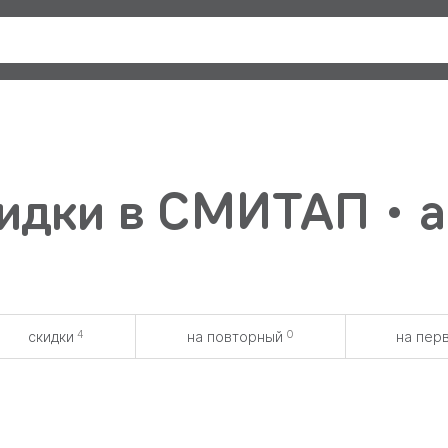
идки в СМИТАП • а
4
0
скидки
на повторный
на пер