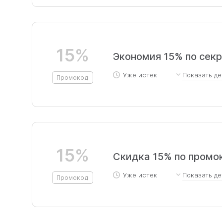
Предлагаем скидку 15% для
Акция не суммируется с др
и ЕГЭ, а также на курс "Баз
15%
Экономия 15% по сек
Уже истек
Показать
де
Промокод
При оформлении любого го
1.0», – уменьшение цены на 
15%
Скидка 15% по промо
Уже истек
Показать
де
Промокод
Скидка 15% на все возможн
1.0