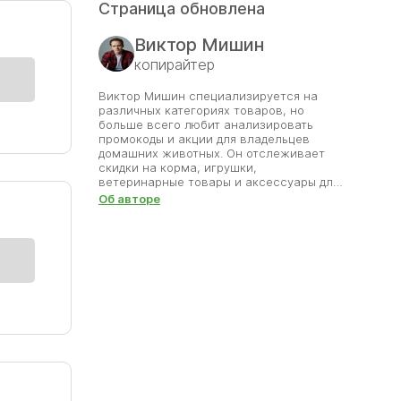
Страница обновлена
Виктор Мишин
копирайтер
Виктор Мишин специализируется на
различных категориях товаров, но
больше всего любит анализировать
промокоды и акции для владельцев
домашних животных. Он отслеживает
скидки на корма, игрушки,
ветеринарные товары и аксессуары для
питомцев. Каждый найденный промокод
Об авторе
Виктор проверяет вручную, чтобы
пользователи получали только
актуальные и честные предложения. Он
знает, как важно обеспечить любимцев
качественными товарами без лишних
затрат. Благодаря его труду покупатели
зоотоваров могут радовать своих
питомцев, экономя на каждом заказе.
Виктор считает, что забота о животных
е на
должна быть не только ответственной,
но и разумно выгодной.