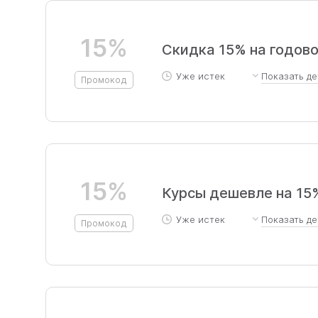
15%
Скидка 15% на годово
Уже истек
Показать
де
Промокод
скидка на курс Октября ЕГЭ и ОГ
15%
Курсы дешевле на 15
Уже истек
Показать
де
Промокод
Предоставляется скидка 15
курс «Базовая математика 1