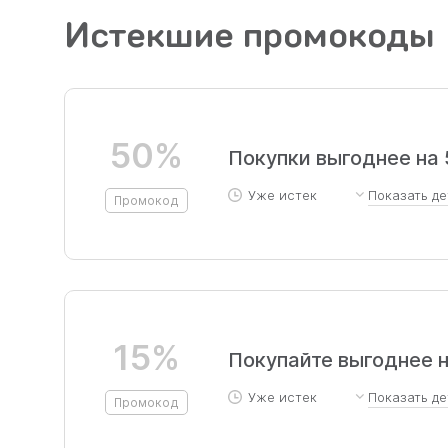
Истекшие промокоды
50%
Покупки выгоднее на
Уже истек
Показать
де
Промокод
При покупке пакетов занят
иностранным языкам и раз
пользователям предоставл
"Без ограничения скидки".
ограничений на количество
15%
Покупайте выгоднее н
Уже истек
Показать
де
Промокод