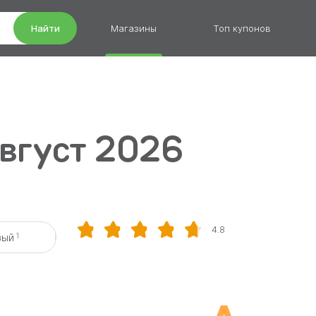
Найти
Магазины
Топ купонов
вгуст 2026
4.8
1
вый