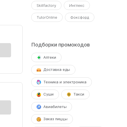
Skillfactory
Инглекс
TutorOnline
Фоксфорд
Подборки промокодов
Аптеки
Доставка еды
Техника и электроника
м
еет
Суши
Такси
Авиабилеты
Заказ пиццы