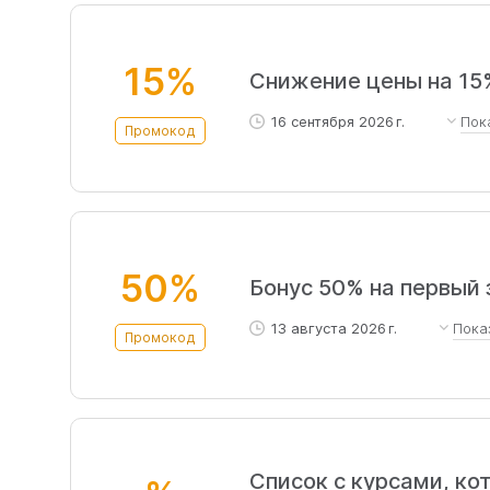
15%
Снижение цены на 15
16 сентября 2026 г.
Пок
Промокод
Скидка 15% Для всех пользовате
акциями Не действует на на все
Без ограничений суммы скидки.
50%
Бонус 50% на первый 
13 августа 2026 г.
Пока
Промокод
Скидка 50% рублей при покупке 
покупок. Не суммируется с друг
школьным предметам, иностран
промокоду Без ограничения скид
Список с курсами, к