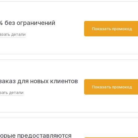
% без ограничений
Показать промокод
азать
детали
лей Без ограничений на количество покупок. Не суммируется с др
 возможные Годовые Курсы ОГЭ и ЕГЭ + на курс Базовая математик
заказ для новых клиентов
Показать промокод
зать
детали
Только для новых пользователей. Без ограничений на количество
ими акциями. Действует на пакеты занятий 4-8-16 с репетитором п
ным языкам и развивающим курсам по дополнительным предметам
ки.
оторые предоставляются