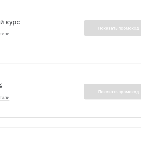
й курс
Показать промокод
тали
Э
%
Показать промокод
тали
% на все годовые курсы подготовки к ОГЭ и ЕГЭ, а такж
.0».