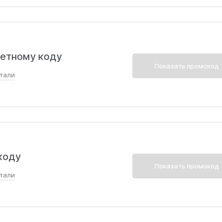
 всех клиентов. Возможность покупки без ограничений.
угими акциями и не распространяется на годовые курсы
овая математика 1.0". Сумма скидки не ограничена.
ретному коду
Показать промокод
тали
дового курса ОГЭ или ЕГЭ, включая «Базовую математи
15%.
коду
Показать промокод
тали
ые Годовые Курсы ОГЭ и ЕГЭ + на курс Базовая матема