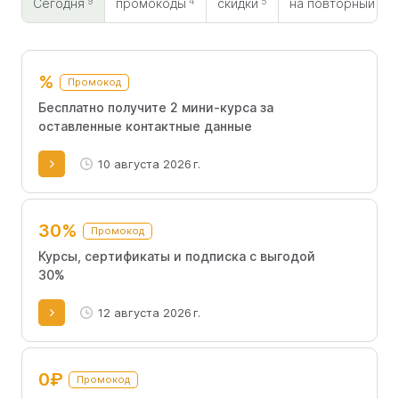
9
4
5
0
Модельное агентство VERONA вы сможете сэкономить на
Сегодня
промокоды
скидки
на повторный
обучении.
%
Промокод
Бесплатно получите 2 мини-курса за
оставленные контактные данные
10 августа 2026 г.
30%
Промокод
Курсы, сертификаты и подписка с выгодой
30%
12 августа 2026 г.
0₽
Промокод