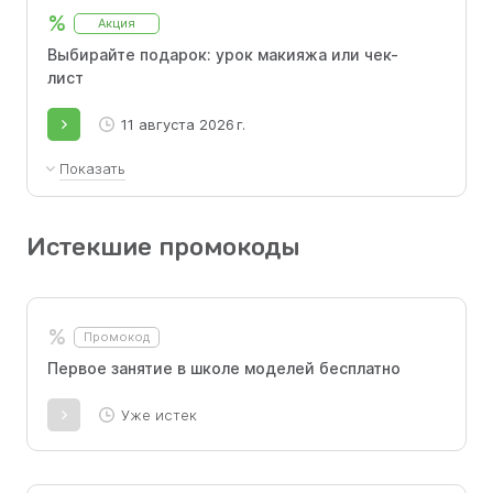
%
Акция
Выбирайте подарок: урок макияжа или чек-
лист
11 августа 2026 г.
Показать
Заполните анкету и получите
гарантированный подарок: мини-курс по
Истекшие промокоды
макияжу или чек-лист "Как мужчине попасть
в модельное агентство".
%
Промокод
Первое занятие в школе моделей бесплатно
Уже истек