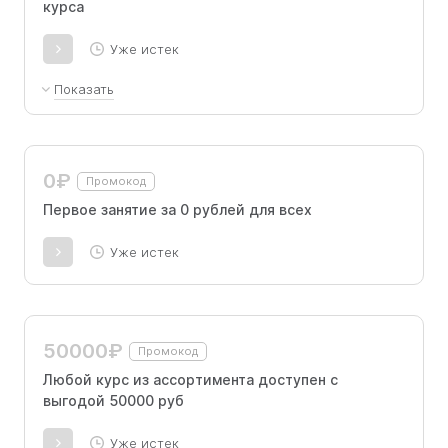
курса
Уже истек
Показать
Пройдите бесплатно кастинг и получите скидку по
промокоду на покупку курса. Срок действия
спецпредложения ограничен, будьте внимательны.
0₽
Промокод
Первое занятие за 0 рублей для всех
Уже истек
50000₽
Промокод
Любой курс из ассортимента доступен с
выгодой 50000 руб
Уже истек