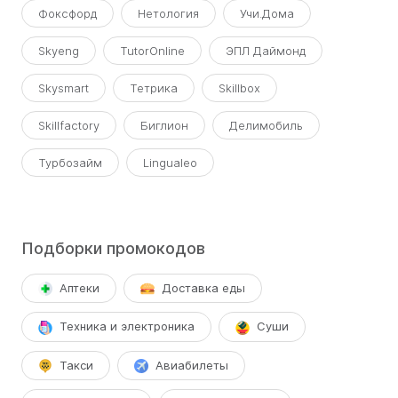
Фоксфорд
Нетология
Учи.Дома
Skyeng
TutorOnline
ЭПЛ Даймонд
Skysmart
Тетрика
Skillbox
Skillfactory
Биглион
Делимобиль
Турбозайм
Lingualeo
Подборки промокодов
Аптеки
Доставка еды
Техника и электроника
Суши
Такси
Авиабилеты