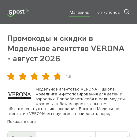
Магазины
Топ купонов
Промокоды и скидки в
Модельное агентство VERONA
• август 2026
Скопировать
4.9
Модельное агентство VERONA – школа
моделинга и фотопозирования для детей и
взрослых. Попробовать себя в роли модели
можно в любом возрасте, опыт не
обязателен, нужно лишь желание. В школе Модельное
агентство VERONA вы научитесь позировать перед
камерой, правильным проходкам, сможете стать более
Показать ещё
уверенными и раскрепощенными. Есть различные курсы
для начинающих. Необходимо заполнить анкету и пройти
небольшой кастинг. При применении промокода