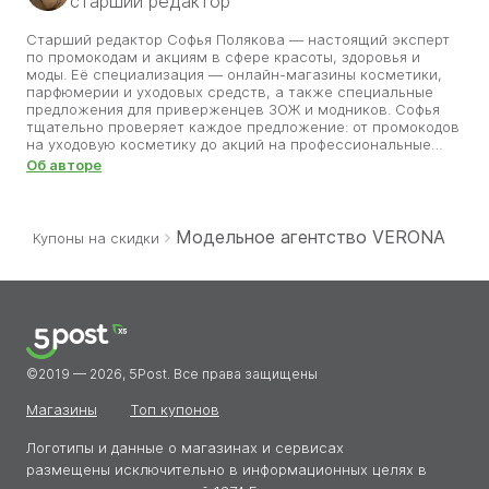
cтарший редактор
Старший редактор Софья Полякова — настоящий эксперт
по промокодам и акциям в сфере красоты, здоровья и
моды. Её специализация — онлайн-магазины косметики,
парфюмерии и уходовых средств, а также специальные
предложения для приверженцев ЗОЖ и модников. Софья
тщательно проверяет каждое предложение: от промокодов
на уходовую косметику до акций на профессиональные
процедуры. Она анализирует сезонные распродажи,
Об авторе
тестирует условия скидок и делится только теми
предложениями, которые реально помогают сэкономить.
Благодаря её работе пользователи сайта могут позволить
себе больше, не выходя за рамки бюджета, и находить
Модельное агентство VERONA
Купоны на скидки
качественные средства по приятным ценам.
©2019 — 2026, 5Post. Все права защищены
Магазины
Топ купонов
Логотипы и данные о магазинах и сервисах
размещены исключительно в информационных целях в